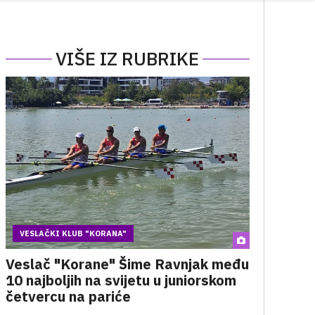
VIŠE IZ RUBRIKE
VESLAČKI KLUB "KORANA"
Veslač "Korane" Šime Ravnjak među
10 najboljih na svijetu u juniorskom
četvercu na pariće