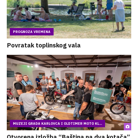
PROGNOZA VREMENA
Povratak toplinskog vala
MUZEJI GRADA KARLOVCA I OLDTIMER MOTO KL...
Otvorena izložba “Baština na dva kotača”