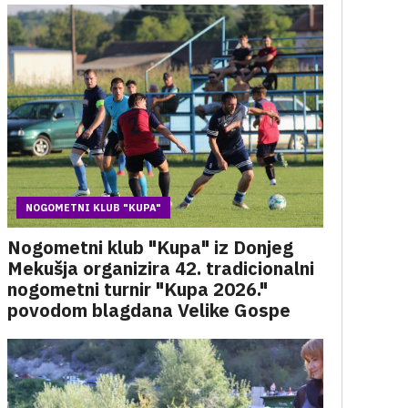
NOGOMETNI KLUB "KUPA"
Nogometni klub "Kupa" iz Donjeg
Mekušja organizira 42. tradicionalni
nogometni turnir "Kupa 2026."
povodom blagdana Velike Gospe