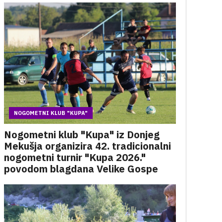
NOGOMETNI KLUB "KUPA"
Nogometni klub "Kupa" iz Donjeg
Mekušja organizira 42. tradicionalni
nogometni turnir "Kupa 2026."
povodom blagdana Velike Gospe