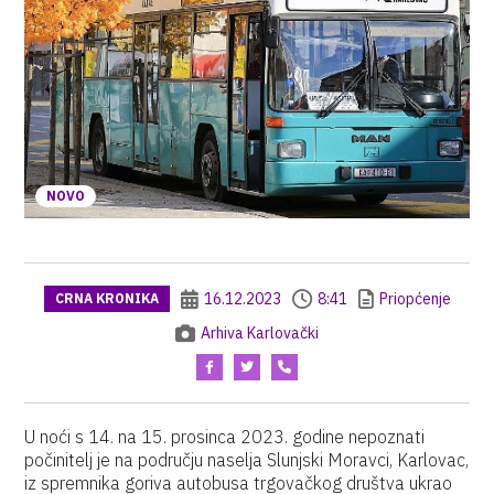
NOVO
16.12.2023
8:41
Priopćenje
CRNA KRONIKA
Arhiva Karlovački
U noći s 14. na 15. prosinca 2023. godine nepoznati
počinitelj je na području naselja Slunjski Moravci, Karlovac,
iz spremnika goriva autobusa trgovačkog društva ukrao