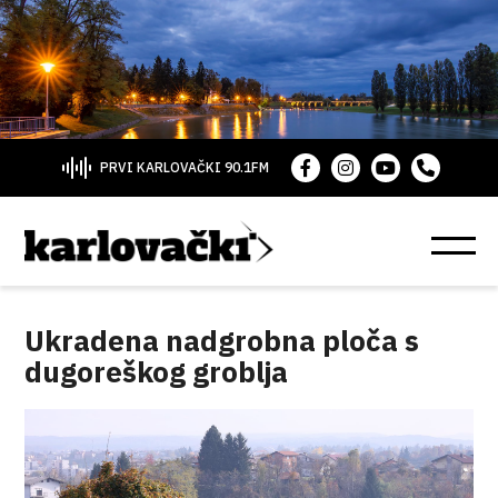
PRVI KARLOVAČKI 90.1FM
Ukradena nadgrobna ploča s
dugoreškog groblja