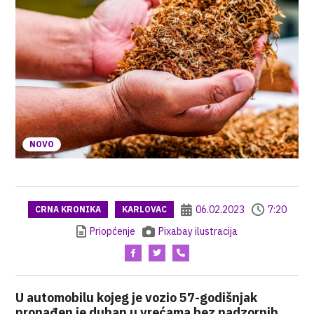
NOVO
06.02.2023
7:20
CRNA KRONIKA
KARLOVAC
Priopćenje
Pixabay ilustracija
U automobilu kojeg je vozio 57-godišnjak
pronađen je duhan u vrećama bez nadzornih