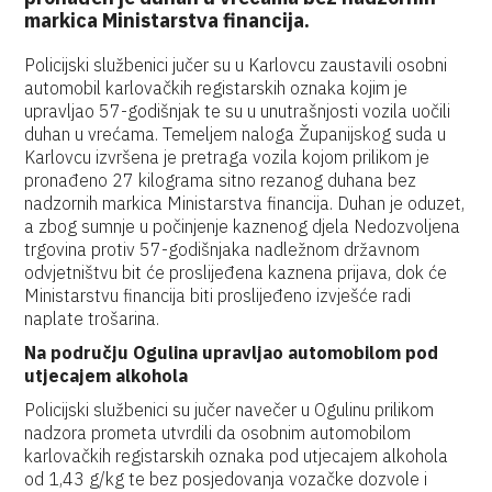
markica Ministarstva financija.
Policijski službenici jučer su u Karlovcu zaustavili osobni
automobil karlovačkih registarskih oznaka kojim je
upravljao 57-godišnjak te su u unutrašnjosti vozila uočili
duhan u vrećama. Temeljem naloga Županijskog suda u
Karlovcu izvršena je pretraga vozila kojom prilikom je
pronađeno 27 kilograma sitno rezanog duhana bez
nadzornih markica Ministarstva financija. Duhan je oduzet,
a zbog sumnje u počinjenje kaznenog djela Nedozvoljena
trgovina protiv 57-godišnjaka nadležnom državnom
odvjetništvu bit će proslijeđena kaznena prijava, dok će
Ministarstvu financija biti proslijeđeno izvješće radi
naplate trošarina.
Na području Ogulina upravljao automobilom pod
utjecajem alkohola
Policijski službenici su jučer navečer u Ogulinu prilikom
nadzora prometa utvrdili da osobnim automobilom
karlovačkih registarskih oznaka pod utjecajem alkohola
od 1,43 g/kg te bez posjedovanja vozačke dozvole i