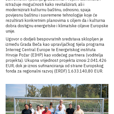
istražuje mogućnosti kako revitalizirati, ali i
modernizirati kulturnu baštinu, odnosno, spaja
povijesnu baštinu i suvremene tehnologije koje će
rezultirati konkretnim planovima s ciljem da i kulturna
dobra dostignu energetske i klimatske ciljeve Europske
unije.
Ugovor o dodjeli bespovratnih sredstava sklopljen je
između Grada Beča kao upravljačkog tijela programa
Interreg Central Europe te Energetskog instituta
Hrvoje Požar (EIHP) kao vodećeg partnera (voditelja
projekta). Ukupna vrijednost projekta iznosi 2.041.426
EUR, dok je iznos sufinanciranja od strane Europskog
fonda za regionalni razvoj (ERDF) 1.633.140,80 EUR.