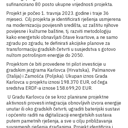
sufinancirano 80 posto ukupne vrijednosti projekta.
Projekt je počeo 1. travnja 2023. godine i traje 36
mjeseci. Cilj projekta je identificirati rješenja usmjerena
na modernizaciju povijesnih središta, uz zaštitu njihove
povijesne i kulturne baštine, tj. razviti metodologiju
kako energetski obnavljati čitave kvartove, a ne samo
zgradu po zgradu, te definirati akcijske planove za
transformaciju gradskih četvrti u susjedstva s gotovo
nultom potrošnjom energije do 2050.
Projektom će biti provedene tri pilot investicije u
gradskim jezgrama Karlovca (Hrvatska), Palmanove
(Italija) i Zamośća (Poljska). Ukupan iznos Grada
Karlovca u projektu iznosi 198.370 EUR, od čega
sredstva ERDF-a iznose 158.699,20 EUR.
U Gradu Karlovcu će se kroz planirane projektne
aktivnosti provesti integracija obnovljivih izvora energije
unutar ili oko gradskih četvrti, ugraditi baterijski sustavi
i općenito raditi na digitalizaciji energetskih sustava
putem pametnih rješenja, a sve u cilju približavanja
suvremenih rješenja građanima. Projekt identificira i