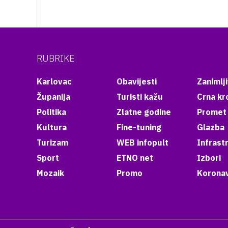
RUBRIKE
Karlovac
Obavijesti
Zanimlji
Županija
Turisti kažu
Crna kr
Politika
Zlatne godine
Promet
Kultura
Fine-tuning
Glazba
Turizam
WEB infopult
Infrast
Sport
ETNO net
Izbori
Mozaik
Promo
Koronav