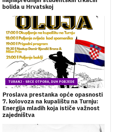
bolida u Hrvatskoj
TURANJ - SRCE OTPORA, DUH POBJEDE
Proslava prestanka opće opasnosti
7. kolovoza na kupalištu na Turnju:
Energija mladih koja ističe važnost
zajedništva