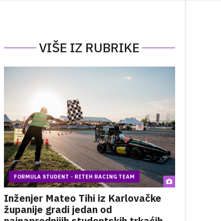
VIŠE IZ RUBRIKE
FORMULA STUDENT - RITEH RACING TEAM
Inženjer Mateo Tihi iz Karlovačke
županije gradi jedan od
najnaprednijih studentskih trkaćih