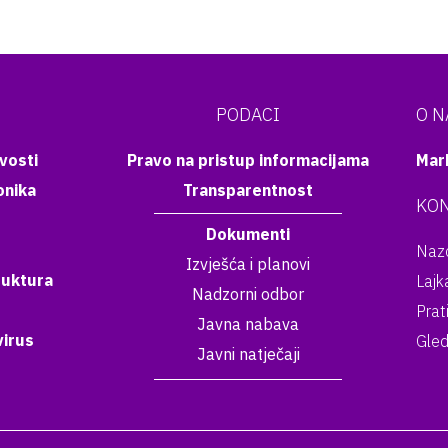
PODACI
O 
vosti
Pravo na pristup informacijama
Mar
onika
Transparentnost
KON
Dokumenti
Nazo
Izvješća i planovi
ruktura
Lajk
Nadzorni odbor
Prat
Javna nabava
irus
Gled
Javni natječaji