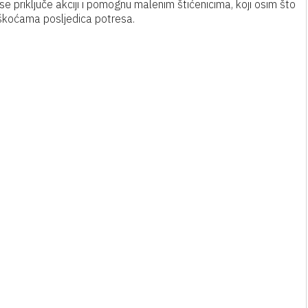
a se priključe akciji i pomognu malenim štićenicima, koji osim što
eškoćama posljedica potresa.