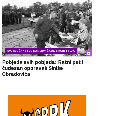
SVJEDOČANSTVO KARLOVAČKOG BRANITELJA
Pobjeda svih pobjeda: Ratni put i
čudesan oporavak Siniše
Obradovića