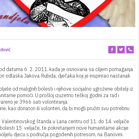
dović
, od datuma 6. 2. 2011. kada je osnovana sa ciljem pomaganja
kon odlaska Jakova Rubida, dječaka koji je inspirirao nastanak
le od malignih bolesti i njihove socijalno ugrožene obitelji iz
nitarne pomoći. U prošloj izuzetno teškoj godini za rad i
reno je 3966 sati volontiranja.
e, kao donatori ili volonteri, da bi mogli pružiti svu potrebnu
em Valentinovskog štanda u Lana centru od 11. do 14. veljače
bolesti 15. veljače, te pokretanjem nove humanitarne akcije
oboljelu djecu s područja pogođenih potresom, na Banovini.