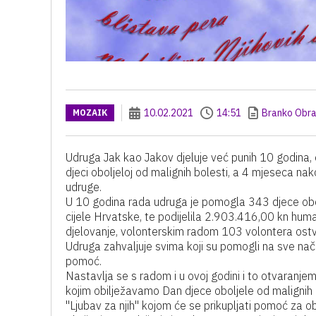
10.02.2021
14:51
Branko Obra
MOZAIK
Udruga Jak kao Jakov djeluje već punih 10 godina
djeci oboljeloj od malignih bolesti, a 4 mjeseca na
udruge.
U 10 godina rada udruga je pomogla 343 djece obolje
cijele Hrvatske, te podijelila 2.903.416,00 kn huma
djelovanje, volonterskim radom 103 volontera ostva
Udruga zahvaljuje svima koji su pomogli na sve način
pomoć.
Nastavlja se s radom i u ovoj godini i to otvaranj
kojim obilježavamo Dan djece oboljele od malignih 
"Ljubav za njih" kojom će se prikupljati pomoć za 