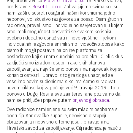
Val, predstavnica
Marzito Travel d.o.o.
te Marko Vidmar,
predstavnik
Reset IT d.o.o.
Zahvaljujemo svima koji su
nam izašli u susret i osigurali našim korisnicima jedno
neponovljivo iskustvo razgovora za posao. Osim grupnih
radionica, proveli smo i individualno savjetovanje u kojem
smo imali mogućnost posvetiti se svakom korisniku
osobno i dodatno osnaživati njihove vještine. Tijekom
individualnih razgovora snimili smo i videoživotopise kako
bismo ih mogli postaviti na online platformu za
poslodavce koji su nam suradnici na projektu. Cijeli ciklus
zaključili smo izradom osobnih akcijskih planova
zapošljavanja a najviše smo ponosni na napredak koji su
korisnici ostvarili. Upravo iz tog razloga unaprijed se
veselimo novim sudionicima s kojima ćemo surađivati i
novom ciklusu koji započinje već 9. travnja 2019. i to u
ponovo u Dugoj Resi, a sve zainteresirane pozivamo da
nam se priključe i prijave putem
prijavnog obrasca
.
Ove radionice namijenjene su svim mladim osobama s
područja Karlovačke županije, neovisno o stupnju
obrazovanja i neovisno o tome jesu li prijavljeni na
Hrvatski zavod za zapošljavanje. Cilj radionica je naučiti