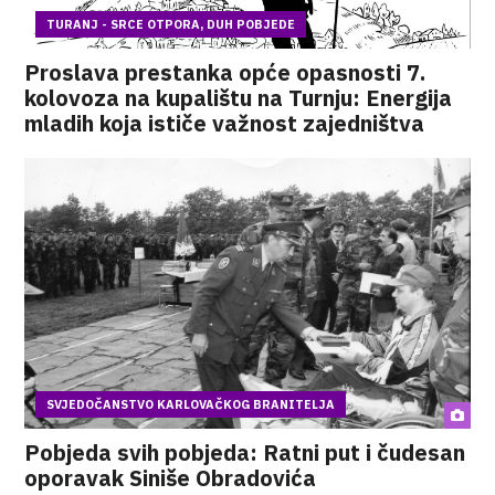
TURANJ - SRCE OTPORA, DUH POBJEDE
Proslava prestanka opće opasnosti 7.
kolovoza na kupalištu na Turnju: Energija
mladih koja ističe važnost zajedništva
SVJEDOČANSTVO KARLOVAČKOG BRANITELJA
Pobjeda svih pobjeda: Ratni put i čudesan
oporavak Siniše Obradovića