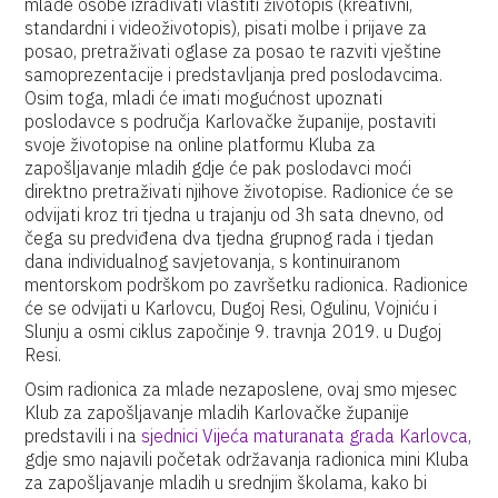
mlade osobe izrađivati vlastiti životopis (kreativni,
standardni i videoživotopis), pisati molbe i prijave za
posao, pretraživati oglase za posao te razviti vještine
samoprezentacije i predstavljanja pred poslodavcima.
Osim toga, mladi će imati mogućnost upoznati
poslodavce s područja Karlovačke županije, postaviti
svoje životopise na online platformu Kluba za
zapošljavanje mladih gdje će pak poslodavci moći
direktno pretraživati njihove životopise. Radionice će se
odvijati kroz tri tjedna u trajanju od 3h sata dnevno, od
čega su predviđena dva tjedna grupnog rada i tjedan
dana individualnog savjetovanja, s kontinuiranom
mentorskom podrškom po završetku radionica. Radionice
će se odvijati u Karlovcu, Dugoj Resi, Ogulinu, Vojniću i
Slunju a osmi ciklus započinje 9. travnja 2019. u Dugoj
Resi.
Osim radionica za mlade nezaposlene, ovaj smo mjesec
Klub za zapošljavanje mladih Karlovačke županije
predstavili i na
sjednici Vijeća maturanata grada Karlovca
,
gdje smo najavili početak održavanja radionica mini Kluba
za zapošljavanje mladih u srednjim školama, kako bi