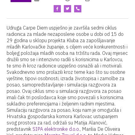
Udruga Carpe Diem uspješno je završila sedmi ciklus
radionica za mlade nezaposlene osobe u dobi od 15 do
29 godina u sklopu projekta Kluba za zapošljavanje
mladih Karlovačke županije, s ciljem veće konkurentnosti i
boljeg položaja mladih osoba na tržištu rada. Ovaj mjesec
družili smo se i intenzivno radili s korisnicima u Karlovcu,
te smo ih kroz radionice uspješno osnažili ali i motivirali.
Svakodnevno smo prolazili kroz teme kao što su osobne
vještine, tipovi osobnosti, izrada životopisa i zamolbe za
posao, samopredstavljanje i simulacija razgovora za
posao. Ovaj ciklus smo u simulaciji razgovora za posao
imali čak tri poslodavca koje smo povezali s korisnicima
sukladno preferencijama i željenim radnim mjestima.
Simulaciju razgovora za posao, koju nam je omogućila i
Hrvatska gospodarska komora Karlovac ustupanjem
svog prostora za rad, održali su Matija Alanović,
predstavnik
SIPA elektronike d.o.o.
, Marilia De Oliveira