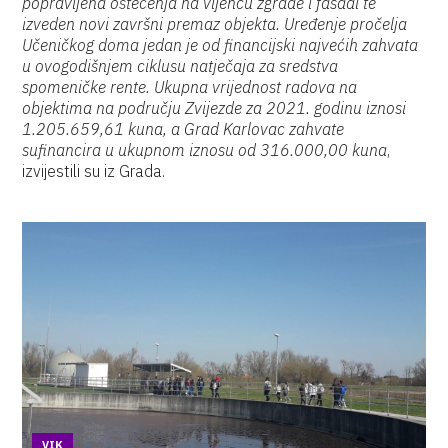
popravljena oštećenja na vijencu zgrade i fasadi te
izveden novi završni premaz objekta. Uređenje pročelja
Učeničkog doma jedan je od financijski najvećih zahvata
u ovogodišnjem ciklusu natječaja za sredstva
spomeničke rente. Ukupna vrijednost radova na
objektima na području Zvijezde za 2021. godinu iznosi
1.205.659,61 kuna, a Grad Karlovac zahvate
sufinancira u ukupnom iznosu od 316.000,00 kuna
,
izvijestili su iz Grada.
VIK