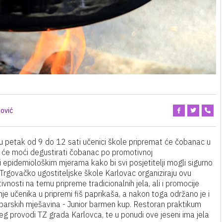
ović
u petak od 9 do 12 sati učenici škole pripremat će čobanac u
i će moći degustirati čobanac po promotivnoj
i epidemiološkim mjerama kako bi svi posjetitelji mogli sigurno
i Trgovačko ugostiteljske škole Karlovac organiziraju ovu
ivnosti na temu pripreme tradicionalnih jela, ali i promocije
e učenika u pripremi fiš paprikaša, a nakon toga održano je i
 barskih mješavina - Junior barmen kup. Restoran praktikum
jeg provodi TZ grada Karlovca, te u ponudi ove jeseni ima jela