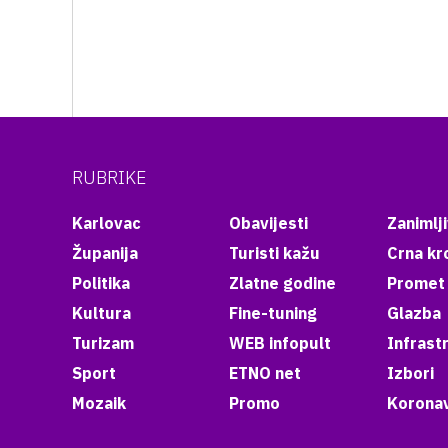
RUBRIKE
Karlovac
Obavijesti
Zanimlji
Županija
Turisti kažu
Crna kr
Politika
Zlatne godine
Promet
Kultura
Fine-tuning
Glazba
Turizam
WEB infopult
Infrast
Sport
ETNO net
Izbori
Mozaik
Promo
Koronav