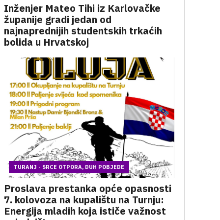
Inženjer Mateo Tihi iz Karlovačke
županije gradi jedan od
najnaprednijih studentskih trkaćih
bolida u Hrvatskoj
TURANJ - SRCE OTPORA, DUH POBJEDE
Proslava prestanka opće opasnosti
7. kolovoza na kupalištu na Turnju:
Energija mladih koja ističe važnost