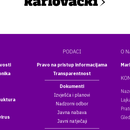
PODACI
O 
vosti
Pravo na pristup informacijama
Mar
onika
Transparentnost
KON
Dokumenti
Nazo
Izvješća i planovi
ruktura
Lajk
Nadzorni odbor
Prat
Javna nabava
irus
Gled
Javni natječaji