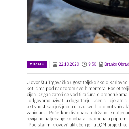
22.10.2020
9:50
Branko Obrad
MOZAIK
U dvorištu Trgovačko ugostiteljske škole Karlovac 
kotlićima pod nadzorom svojih mentora. Posjetitelj
cijeni. Organizatori će voditi računa o preporukama 
i odgovorno uživati u događanju. Učenici i djelatnic
aktivnost kao još jednu u nizu svojih promotivnih akt
zanimanja. Početkom listopada održano je natjecanj
revijalno natjecanje konobara i barmena u pripremi
"Pod starimi krovovi" uključen je i u IQM projekt ko