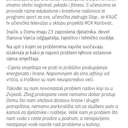
imamo stolni nogomet, pikado i fitness. S učenicima se
provode razne edukativne i kreativne radionice te
programi sport za sve, učenička zadruga Slap , te KAUČ
tv učenička televizija u sklopu projekta RCK Karlovac.
Inače, u Domu imaju 23 zaposlena djelatnika, devet
članova Vijeća odgajatelja, tajništvo i tehničko osoblje.
Na upit s kojim se problemima najviše suočavaju,
istaknula je kako je najveći problem njihove ustanove
cijena smještaja.
-Cijena smještaja ne prati ni približno poskupljenja
energenata i hrane. Napominjem da smo jeftiniji od
vrtića, a troškovi su nam neusporedivo veći.
Također su nam novonastali problem radovi koji su u
Zvijezdi. Zbog prokopane ceste nemamo dobar pristup
Domu što nam otežava dostavu hrane i drugih
potrepština, nemamo parkirališta niti za službeni auto a
kamoli za djelatnike i roditelje. Velik nam je problem što
nam voda s ceste prodire u podrum, a nenajavljeno
nestajanje vode naviše radi probleme u kuhinji
,