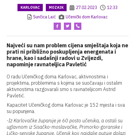
27.02.2023
12:33
KARLOVAC
MOZAIK
Sunčica Laić
Učenički dom Karlovac
Najveći su nam problem cijena smještaja koja ne
prati ni približno poskupljenja energenata i
hrane, kao i sadašnji radovi u Zvijezdi,
napominje ravnateljica Pavletić
O radu Učeničkog doma Karlovac, aktivnostima i
projektima, problemima s kojima se suočavaju i ostalim
aktivnostima razgovarali smo s ravnateljicom Astrid
Pavletić.
Kapacitet Učeničkog doma Karlovac je 152 mjesta i sva
su popunjena.
-Iz Karlovačke županije je 60 posto učenika, a ostali su
uglavnom iz Sisačko-moslavačke, Primorko-goranske i
Ličko-senjske županije. Učenik koji najdalje putuje dolazi