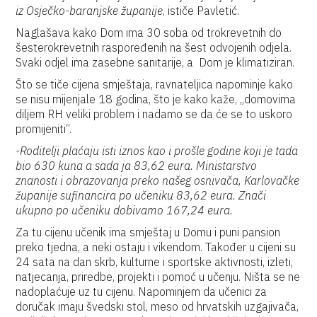
iz Osječko-baranjske županije
, ističe Pavletić.
Naglašava kako Dom ima 30 soba od trokrevetnih do
šesterokrevetnih raspoređenih na šest odvojenih odjela.
Svaki odjel ima zasebne sanitarije, a Dom je klimatiziran.
Što se tiče cijena smještaja, ravnateljica napominje kako
se nisu mijenjale 18 godina, što je kako kaže, „domovima
diljem RH veliki problem i nadamo se da će se to uskoro
promijeniti“.
-Roditelji plaćaju isti iznos kao i prošle godine koji je tada
bio 630 kuna a sada ja 83,62 eura. Ministarstvo
znanosti i obrazovanja preko našeg osnivača, Karlovačke
županije sufinancira po učeniku 83,62 eura. Znači
ukupno po učeniku dobivamo 167,24 eura.
Za tu cijenu učenik ima smještaj u Domu i puni pansion
preko tjedna, a neki ostaju i vikendom. Također u cijeni su
24 sata na dan skrb, kulturne i sportske aktivnosti, izleti,
natjecanja, priredbe, projekti i pomoć u učenju. Ništa se ne
nadoplaćuje uz tu cijenu. Napominjem da učenici za
doručak imaju švedski stol, meso od hrvatskih uzgajivača,