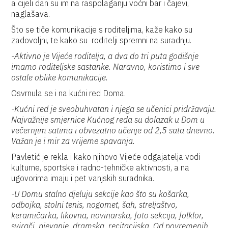
a cijeli dan su im na raspolaganju voćni bar i čajevi,
naglašava.
Što se tiče komunikacije s roditeljima, kaže kako su
zadovoljni, te kako su roditelji spremni na suradnju.
-Aktivno je Vijeće roditelja, a dva do tri puta godišnje
imamo roditeljske sastanke. Naravno, koristimo i sve
ostale oblike komunikacije.
Osvrnula se i na kućni red Doma.
-Kućni red je sveobuhvatan i njega se učenici pridržavaju.
Najvažnije smjernice Kućnog reda su dolazak u Dom u
večernjim satima i obvezatno učenje od 2,5 sata dnevno.
Važan je i mir za vrijeme spavanja.
Pavletić je rekla i kako njihovo Vijeće odgajatelja vodi
kulturne, sportske i radno-tehničke aktivnosti, a na
ugovorima imaju i pet vanjskih suradnika.
-U Domu stalno djeluju sekcije kao što su košarka,
odbojka, stolni tenis, nogomet, šah, streljaštvo,
keramičarka, likovna, novinarska, foto sekcija, folklor,
svirači, pjevanje, dramska, recitacijska. Od povremenih