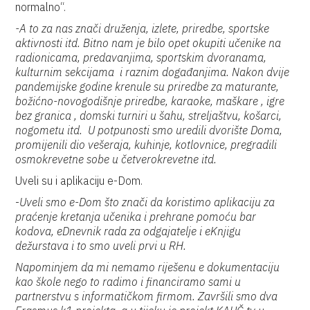
normalno“.
-A to za nas znači druženja, izlete, priredbe, sportske
aktivnosti itd. Bitno nam je bilo opet okupiti učenike na
radionicama, predavanjima, sportskim dvoranama,
kulturnim sekcijama i raznim događanjima. Nakon dvije
pandemijske godine krenule su priredbe za maturante,
božićno-novogodišnje priredbe, karaoke, maškare , igre
bez granica , domski turniri u šahu, streljaštvu, košarci,
nogometu itd. U potpunosti smo uredili dvorište Doma,
promijenili dio vešeraja, kuhinje, kotlovnice, pregradili
osmokrevetne sobe u četverokrevetne itd.
Uveli su i aplikaciju e-Dom.
-
Uveli smo e-Dom što znači da koristimo aplikaciju za
praćenje kretanja učenika i prehrane pomoću bar
kodova, eDnevnik rada za odgajatelje i eKnjigu
dežurstava i to smo uveli prvi u RH.
Napominjem da mi nemamo riješenu e dokumentaciju
kao škole nego to radimo i financiramo sami u
partnerstvu s informatičkom firmom. Završili smo dva