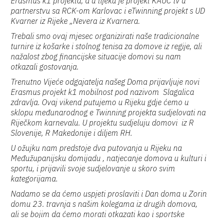
Erasmus k1 projekta, a u tijeku je projekt KAUČ tv u
partnerstvu sa RCK-om Karlovac i eTwinning projekt s UD
Kvarner iz Rijeke „Nevera iz Kvarnera.
Trebali smo ovaj mjesec organizirati naše tradicionalne
turnire iz košarke i stolnog tenisa za domove iz regije, ali
nažalost zbog financijske situacije domovi su nam
otkazali gostovanja.
Trenutno Vijeće odgajatelja našeg Doma prijavljuje novi
Erasmus projekt k1 mobilnost pod nazivom Slagalica
zdravlja. Ovaj vikend putujemo u Rijeku gdje ćemo u
sklopu međunarodnog e Twinning projekta sudjelovati na
Riječkom karnevalu. U projektu sudjeluju domovi iz R
Slovenije, R Makedonije i diljem RH.
U ožujku nam predstoje dva putovanja u Rijeku na
Međužupanijsku domijadu , natjecanje domova u kulturi i
sportu, i prijavili svoje sudjelovanje u skoro svim
kategorijama.
Nadamo se da ćemo uspjeti proslaviti i Dan doma u Zorin
domu 23. travnja s našim kolegama iz drugih domova,
ali se bojim da ćemo morati otkazati kao i sportske