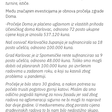
turnire,
ističe.
Među značajnim investicijama je obnova pročelja zgrade
Doma.
-
Pročelje Doma je plaćeno uglavnom iz vlastitih prihoda
Učeničkog doma Karlovac, odnosno 72 posto ukupne
cijene koja je iznosila 537.120 kuna.
Naš osnivač Karlovačka županija je sufinancirala sa 18
posto učešća, odnosno 100.000 kuna.
Grad Karlovac je iz Spomeničke rente sufinancirao sa 9
posto učešća, odnosno 48.000 kuna. Toliko smo mogli
dobiti od planiranih 100.000 kuna po izvršenim
radovima u zadanom roku, a koji su kasnili zbog
problema u pandemiji.
Pročelje je bilo staro 30 godina, a nakon potresa su
počelo trusiti pogotovo gornji katovi. Mislim da smo
odlično pogodili tajming za novu fasadu jer sad zbog
radova na aglomeraciji sigurno ne bi mogli to napravit
bar dvije godine. U međuvremenu zbog porasta cijena
građevinskih radova to bi nam bilo nedostižno skupo.