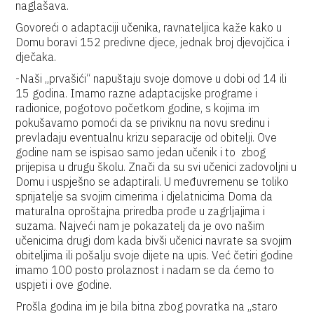
naglašava.
Govoreći o adaptaciji učenika, ravnateljica kaže kako u
Domu boravi 152 predivne djece, jednak broj djevojčica i
dječaka.
-Naši „prvašići“ napuštaju svoje domove u dobi od 14 ili
15 godina. Imamo razne adaptacijske programe i
radionice, pogotovo početkom godine, s kojima im
pokušavamo pomoći da se priviknu na novu sredinu i
prevladaju eventualnu krizu separacije od obitelji. Ove
godine nam se ispisao samo jedan učenik i to zbog
prijepisa u drugu školu. Znači da su svi učenici zadovoljni u
Domu i uspješno se adaptirali. U međuvremenu se toliko
sprijatelje sa svojim cimerima i djelatnicima Doma da
maturalna oproštajna priredba prođe u zagrljajima i
suzama. Najveći nam je pokazatelj da je ovo našim
učenicima drugi dom kada bivši učenici navrate sa svojim
obiteljima ili pošalju svoje dijete na upis. Već četiri godine
imamo 100 posto prolaznost i nadam se da ćemo to
uspjeti i ove godine.
Prošla godina im je bila bitna zbog povratka na „staro