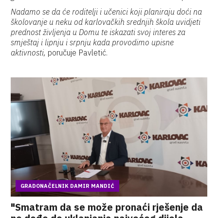
Nadamo se da će roditelji i učenici koji planiraju doći na
školovanje u neku od karlovačkih srednjih škola uvidjeti
prednost življenja u Domu te iskazati svoj interes za
smještaj i lipnju i srpnju kada provodimo upisne
aktivnosti,
poručuje Pavletić.
GRADONAČELNIK DAMIR MANDIĆ
"Smatram da se može pronaći rješenje da