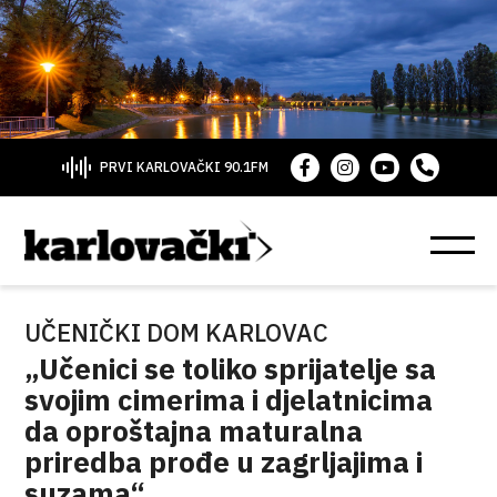
PRVI KARLOVAČKI 90.1FM
UČENIČKI DOM KARLOVAC
„Učenici se toliko sprijatelje sa
svojim cimerima i djelatnicima
da oproštajna maturalna
priredba prođe u zagrljajima i
suzama“