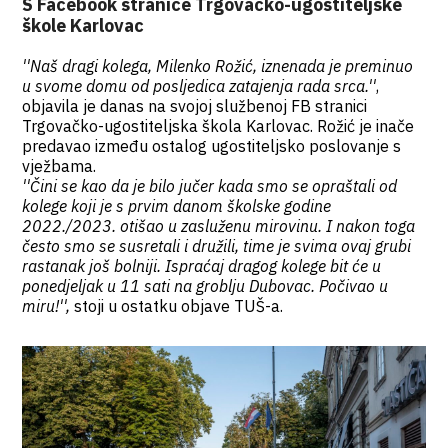
S Facebook stranice Trgovačko-ugostiteljske
škole Karlovac
''Naš dragi kolega, Milenko Rožić, iznenada je preminuo
u svome domu od posljedica zatajenja rada srca.''
,
objavila je danas na svojoj službenoj FB stranici
Trgovačko-ugostiteljska škola Karlovac. Rožić je inače
predavao između ostalog ugostiteljsko poslovanje s
vježbama.
''Čini se kao da je bilo jučer kada smo se opraštali od
kolege koji je s prvim danom školske godine
2022./2023. otišao u zasluženu mirovinu. I nakon toga
često smo se susretali i družili, time je svima ovaj grubi
rastanak još bolniji. Ispraćaj dragog kolege bit će u
ponedjeljak u 11 sati na groblju Dubovac. Počivao u
miru!'',
stoji u ostatku objave TUŠ-a.