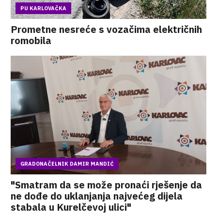
PU KARLOVAČKA
Prometne nesreće s vozačima električnih
romobila
GRADONAČELNIK DAMIR MANDIĆ
"Smatram da se može pronaći rješenje da
ne dođe do uklanjanja najvećeg dijela
stabala u Kurelčevoj ulici"