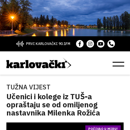
PRVI KARLOVAČKI 90.1FM
TUŽNA VIJEST
Učenici i kolege iz TUŠ-a
opraštaju se od omiljenog
nastavnika Milenka Rožića
POČIVAO U MIRU!