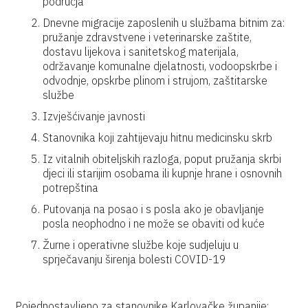
područja
Dnevne migracije zaposlenih u službama bitnim za:
pružanje zdravstvene i veterinarske zaštite,
dostavu lijekova i sanitetskog materijala,
održavanje komunalne djelatnosti, vodoopskrbe i
odvodnje, opskrbe plinom i strujom, zaštitarske
službe
Izvješćivanje javnosti
Stanovnika koji zahtijevaju hitnu medicinsku skrb
Iz vitalnih obiteljskih razloga, poput pružanja skrbi
djeci ili starijim osobama ili kupnje hrane i osnovnih
potrepština
Putovanja na posao i s posla ako je obavljanje
posla neophodno i ne može se obaviti od kuće
Žurne i operativne službe koje sudjeluju u
sprječavanju širenja bolesti COVID-19
Pojednostavljeno za stanovnike Karlovačke županije: