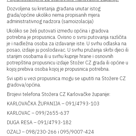
Dozvoljena su kretanja građana unutar istog
grada/općine ukoliko nema propisanih mjera
administrativnog nadzora (samoizolacija)
Ukoliko se želi putovati između općina i gradova
potrebna je propusnica. Ovisno o svrsi putovanja različita
je i nadležna osoba za izdavanje iste. U svrhu odlaska na
posao, izdaje ju poslodavac. U svrhu pružanja skrbi djeci ili
starijim osobama ili u svrhu kupnje hrane i osnovnih
potrepština propusnicu izdaje Stožer CZ grada ili općine u
kojoj prebiva osoba kojoj je propusnica potrebna.
Svi upiti u vezi propusnica mogu se uputiti na Stožere CZ
gradova/općina.
Brojevi telefona Stožera CZ Karlovačke županije:
KARLOVAČKA ŽUPANIJA – 091/4793-103
KARLOVAC – 099/2655-637
DUGA RESA – 091/4793-182
OZALJ – 098/230-266 i 095/9007-424