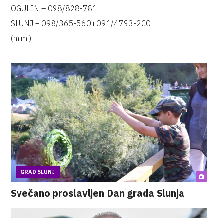
OGULIN – 098/828-781
SLUNJ – 098/365-560 i 091/4793-200
(m.m.)
GRAD SLUNJ
Svečano proslavljen Dan grada Slunja