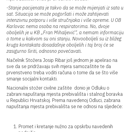
-
Stanje pacijenata je takvo da se može mijenjati iz sata u
sat. Situacija se može pogoršati i može zahtijevati
intenzivnu potporu i više stručnjaka i više opreme. U OB
Karlovac nema osoba na respiratorima. No, dvoje
oboljelih je u KB „Fran Mihaljević“, a nemam informaciju
o tome u kakvom su oni stanju. Novooboljeli su iz bližeg
kruga kontakata dosadašnje oboljelih i taj broj će se
zasigurno širiti, odnosno povećavati.
Načelnik Stožera Josip Ribar još jednom je apelirao na
sve da se pridržavaju svih mjera samozaštite te da
prvenstveno treba voditi računa o tome da se što više
smanje socijalni kontakti.
Nacionalni stožer civilne zaštite donio je Odluku o
zabrani napuštanja mjesta prebivališta i stalnog boravka
u Republici Hrvatskoj. Prema navedenoj Odluci, zabrana
napuštanja mjesta prebivališta se ne odnosi na sljedeće:
Promet i kretanje nužno za opskrbu navedenih