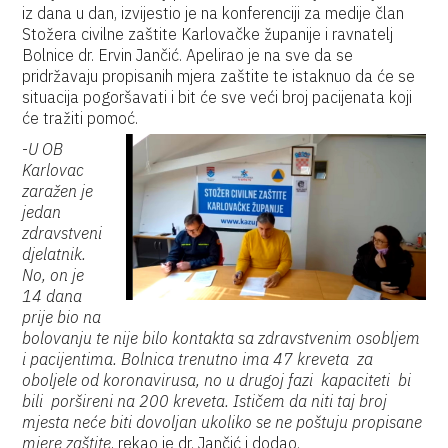
iz dana u dan, izvijestio je na konferenciji za medije član
Stožera civilne zaštite Karlovačke županije i ravnatelj
Bolnice dr. Ervin Jančić. Apelirao je na sve da se
pridržavaju propisanih mjera zaštite te istaknuo da će se
situacija pogoršavati i bit će sve veći broj pacijenata koji
će tražiti pomoć.
-
U OB
Karlovac
zaražen je
jedan
zdravstveni
djelatnik.
No, on je
14 dana
prije bio na
bolovanju te nije bilo kontakta sa zdravstvenim osobljem
i pacijentima. Bolnica trenutno ima 47 kreveta za
oboljele od koronavirusa, no u drugoj fazi kapaciteti bi
bili poršireni na 200 kreveta. Ističem da niti taj broj
mjesta neće biti dovoljan ukoliko se ne poštuju propisane
mjere zaštite
, rekao je dr. Jančić i dodao.