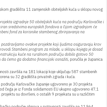
laskom gradilišta 11 zamjenskih obiteljskih kuća u sklopu novog
rojekta izgradnje 50 obiteljskih kuća na području Karlovačke i
nciran sredstvima europskih fondova a čijom izgradnjom će
ambeni fond za korisnike stambenog zbrinjavanja na
 pozdravljamo ovakve projekte koji ljudima osiguravaju krov
 provodi Stambeni program za mlade, u sklopu kojega je dosad
konstrukciju kuće na ruralnom području dobilo gotovo 50
m da ćemo ga dodatno financijski osnažiti,
poručila je županica
osti završila na 181 lokaciji koje uključuju 587 stambenih
orena su 32 gradilišta privatnih zgrada i kuća.
a području Karlovačke županije ugovoreno je 30 projekta
a od čega je iz Fonda solidarnosti EU ukupno ugovoreno 47,1
projektu su dovršeni, o ostalih 9 projekata su u različitim
ebačko područje obnova u potpunosti završila na 11.964