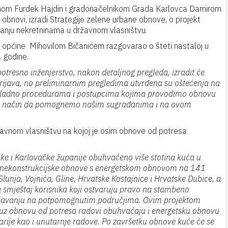
nom Furdek Hajdin i gradonačelnikom Grada Karlovca Damirom
obnovi, izradi Strategije zelene urbane obnove, o projekt
anju nekretninama u državnom vlasništvu.
om općine Mihovilom Bičanićem razgovarao o šteti nastaloj u
. godine.
otresno inženjerstvo, nakon detaljnog pregleda, izradit će
prijava, no preliminarnim pregledima utvrđena su oštećenja na
kladno procedurama i postupcima kojima provodimo obnovu
aći način da pomognemo našim sugrađanima i na ovom
ržavnom vlasništvu na kojoj je osim obnove od potresa
e i Karlovačke županije obuhvaćeno više stotina kuća u
i nekonstrukcijske obnove s energetskom obnovom na 141
Slunja, Vojnića, Gline, Hrvatske Kostajnice i Hrvatske Dubice, a
a smještaj korisnika koji ostvaruju pravo na stambeno
njavanju na potpomognutim područjima. Ovim projektom
 uz obnovu od potresa radovi obuhvaćaju i energetsku obnovu
arije kao i unutarnje radove. Po završetku obnove kuće će se