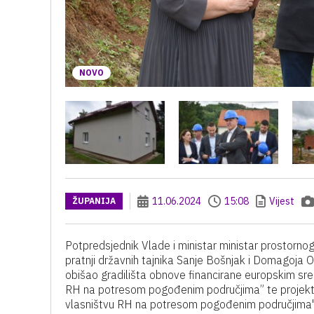
NOVO
11.06.2024
15:08
Vijest
ŽUPANIJA
Potpredsjednik Vlade i ministar ministar prostornog
pratnji državnih tajnika Sanje Bošnjak i Domagoja Or
obišao gradilišta obnove financirane europskim sr
RH na potresom pogođenim područjima” te projektom
vlasništvu RH na potresom pogođenim područjima"