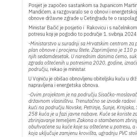
Posjet je započeo sastankom sa županicom Marti
Mandićem, a razgovaralo se o obnovi i energetskoj 
obnove državne zgrade u Cetingradu te o raspolag
Ministar Bačić je posjetio i Rakovicu i s načelnik
potresu koji je pogodio to područje 1. svibnja 2024
-
Ministarstvo u suradnji sa Hrvatskim centrom za p
plan obnove i procjenu štete. Zaprimljeno je 110 
njih sedamdesetak. U narednim danima ćemo, su
zgrada oštećenih u potresima 2020. godine, izn
području,
rekao je ministar.
U Vojniću je obišao obnovljenu obiteljsku kuću u d
napravljena i energetska obnova.
-Ovim projektom je na području Sisačko-moslavačk
državnom vlasništvu. Trenutačno se izvode radov
kući na području Novske, Petrinje, Sunje, Krnjaka, 
258 kuća je u fazi javne nabave. Kuće se koriste z
zbrinjavanje temeljem Zakona o stambenom zbri
obuhvaćene su kuće koje su oštećene u potresu, a
koja uključuje zamjenu krovišta, ugradnju PVC stol