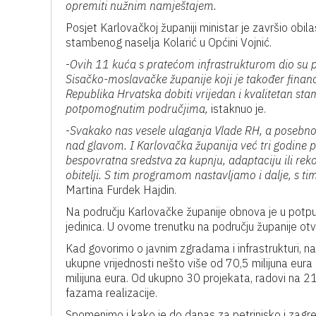
opremiti nužnim namještajem.
Posjet Karlovačkoj županiji ministar je završio obi
stambenog naselja Kolarić u Općini Vojnić.
-
Ovih 11 kuća s pratećom infrastrukturom dio su p
Sisačko-moslavačke županije koji je također fina
Republika Hrvatska dobiti vrijedan i kvalitetan st
potpomognutim područjima,
istaknuo je.
-
Svakako nas vesele ulaganja Vlade RH, a posebno
nad glavom. I Karlovačka županija već tri godine
bespovratna sredstva za kupnju, adaptaciju ili re
obitelji. S tim programom nastavljamo i dalje, s ti
Martina Furdek Hajdin.
Na području Karlovačke županije obnova je u potpun
jedinica. U ovome trenutku na području županije otv
Kad govorimo o javnim zgradama i infrastrukturi, n
ukupne vrijednosti nešto više od 70,5 milijuna eur
milijuna eura. Od ukupno 30 projekata, radovi na 21 
fazama realizacije.
Spomenimo i kako je do danas za petrinjsko i zagr