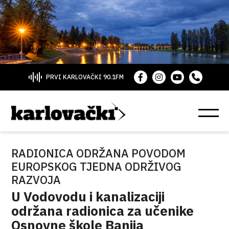
PRVI KARLOVAČKI 90.1FM
RADIONICA ODRŽANA POVODOM
EUROPSKOG TJEDNA ODRŽIVOG
RAZVOJA
U Vodovodu i kanalizaciji
održana radionica za učenike
Osnovne škole Banija