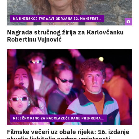
NA KNINSKOJ TVRĐAVI ODRŽANA 12. MANIFEST...
Nagrada stručnog žirija za Karlovčanku
Robertinu Vujnović
RIJEČNO KINO ZA NADOLAZEĆE DANE PRIPREMA...
Filmske večeri uz obale rijeka: 16. izdanje
okuplja ljubitelje sedme umjetnosti