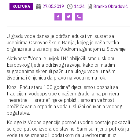
27.05.2019
14:24
Branko Obradović
KULTURA
U gradu vode danas je održan edukativni susret sa
učenicima Osnovne škole Banija, kojeg je naša tvrtka
organizirala u suradnji sa Vodnom agencijom iz Slovenije.
Aktivnost "Voda je uvijek IN" obilježili smo u sklopu
Europskog tjedna održivog razvoja, kako bi mladim
sugrađanima skrenuli pažnju na ulogu vode u našim
životima i činjenicu da pravo na vodu nema rok.
Kroz "Priču staru 100 godina" djecu smo upoznali sa
tradicijom vodoopskrbe u našem gradu, a na primjeru
"nesretne" i "sretne" rijeke približili smo im važnost
pročišćavanja otpadnih voda u službi očuvanja vodnog
bogatstva.
Kolege iz Vodne agencije pomoću vodne postaje pokazali
su djeci put od izvora do slavine. Sami su mjerili potrošnju
vode te se iznenadili podatkom da u jednoj minuti iz