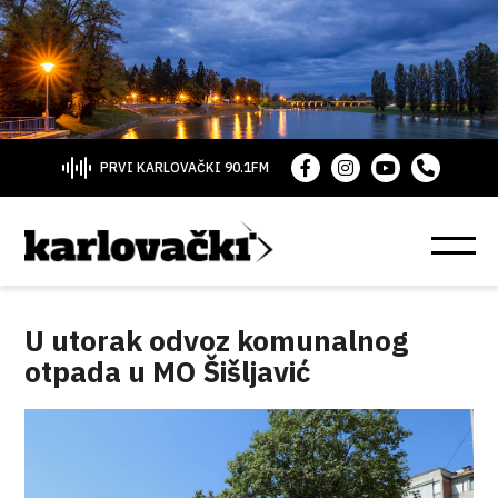
PRVI KARLOVAČKI 90.1FM
U utorak odvoz komunalnog
otpada u MO Šišljavić