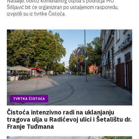
Nadalje, odvoz komunalnog otpda s područja MO
Šišljavić bit će organiziran po ustaljenom rasporedu,
izvijstili su iz tvrtke Čistoća.
TVRTKA ČISTOĆA
Čistoća intenzivno radi na uklanjanju
tragova ulja u Radićevoj ulici i Šetalištu dr.
Franje Tuđmana