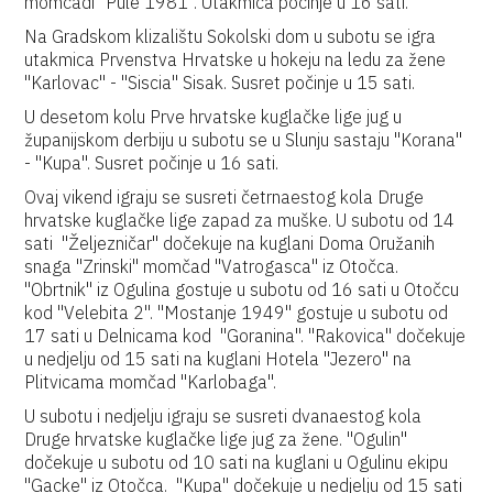
momčadi "Pule 1981". Utakmica počinje u 16 sati.
Na Gradskom klizalištu Sokolski dom u subotu se igra
utakmica Prvenstva Hrvatske u hokeju na ledu za žene
"Karlovac" - "Siscia" Sisak. Susret počinje u 15 sati.
U desetom kolu Prve hrvatske kuglačke lige jug u
županijskom derbiju u subotu se u Slunju sastaju "Korana"
- "Kupa". Susret počinje u 16 sati.
Ovaj vikend igraju se susreti četrnaestog kola Druge
hrvatske kuglačke lige zapad za muške. U subotu od 14
sati "Željezničar" dočekuje na kuglani Doma Oružanih
snaga "Zrinski" momčad "Vatrogasca" iz Otočca.
"Obrtnik" iz Ogulina gostuje u subotu od 16 sati u Otočcu
kod "Velebita 2". "Mostanje 1949" gostuje u subotu od
17 sati u Delnicama kod "Goranina". "Rakovica" dočekuje
u nedjelju od 15 sati na kuglani Hotela "Jezero" na
Plitvicama momčad "Karlobaga".
U subotu i nedjelju igraju se susreti dvanaestog kola
Druge hrvatske kuglačke lige jug za žene. "Ogulin"
dočekuje u subotu od 10 sati na kuglani u Ogulinu ekipu
"Gacke" iz Otočca. "Kupa" dočekuje u nedjelju od 15 sati