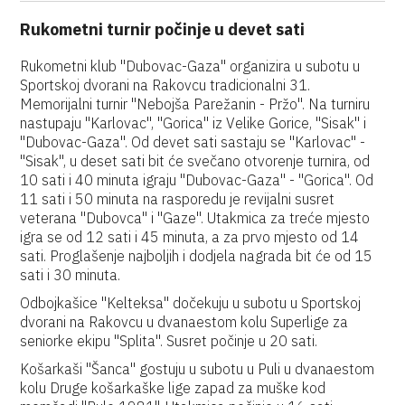
Rukometni turnir počinje u devet sati
Rukometni klub "Dubovac-Gaza" organizira u subotu u
Sportskoj dvorani na Rakovcu tradicionalni 31.
Memorijalni turnir "Nebojša Parežanin - Pržo". Na turniru
nastupaju "Karlovac", "Gorica" iz Velike Gorice, "Sisak" i
"Dubovac-Gaza". Od devet sati sastaju se "Karlovac" -
"Sisak", u deset sati bit će svečano otvorenje turnira, od
10 sati i 40 minuta igraju "Dubovac-Gaza" - "Gorica". Od
11 sati i 50 minuta na rasporedu je revijalni susret
veterana "Dubovca" i "Gaze". Utakmica za treće mjesto
igra se od 12 sati i 45 minuta, a za prvo mjesto od 14
sati. Proglašenje najboljih i dodjela nagrada bit će od 15
sati i 30 minuta.
Odbojkašice "Kelteksa" dočekuju u subotu u Sportskoj
dvorani na Rakovcu u dvanaestom kolu Superlige za
seniorke ekipu "Splita". Susret počinje u 20 sati.
Košarkaši "Šanca" gostuju u subotu u Puli u dvanaestom
kolu Druge košarkaške lige zapad za muške kod