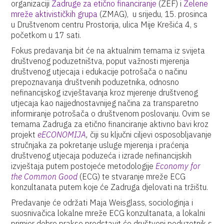
organizaciji
Zadruge za etično financiranje
(ZEF) i
Zelene
mreže aktivističkih grupa
(ZMAG), u srijedu, 15. prosinca
u Društvenom centru Prostorija, ulica Mije Krešića 4, s
početkom u 17 sati.
Fokus predavanja bit će na aktualnim temama iz svijeta
društvenog poduzetništva, poput važnosti mjerenja
društvenog utjecaja i edukacije potrošača o načinu
prepoznavanja društvenih poduzetnika, odnosno
nefinancijskog izvještavanja kroz mjerenje društvenog
utjecaja kao najjednostavnijeg načina za transparetno
informiranje potrošača o društvenom poslovanju. Ovim se
temama Zadruga za etično financiranje aktivno bavi kroz
projekt
eECONOMIJA
,
čiji su ključni ciljevi osposobljavanje
stručnjaka za pokretanje usluge mjerenja i praćenja
društvenog utjecaja poduzeća i izrade nefinancijskih
izvještaja putem postojeće metodologije
Economy for
the Common Good
(ECG) te stvaranje mreže ECG
konzultanata putem koje će Zadruga djelovati na tržištu.
Predavanje će održati Maja Weisglass, sociologinja i
suosnivačica lokalne mreže ECG konzultanata, a lokalni
primjer dobre prakse predstavit će društveni poduzetnik s