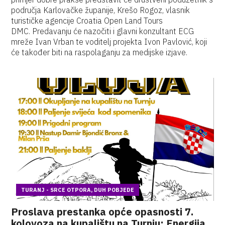
područja Karlovačke županije, Krešo Rogoz, vlasnik
turističke agencije Croatia Open Land Tours
DMC. Predavanju će nazočiti i glavni konzultant ECG
mreže Ivan Vrban te voditelj projekta Ivon Pavlović, koji
će također biti na raspolaganju za medijske izjave.
TURANJ - SRCE OTPORA, DUH POBJEDE
Proslava prestanka opće opasnosti 7.
kolovoza na kupalištu na Turnju: Energija