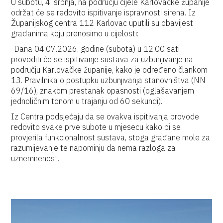
U subotu, 4. srpnja, na području cijele Karlovačke županije
održat će se redovito ispitivanje ispravnosti sirena. Iz
Županijskog centra 112 Karlovac uputili su obavijest
građanima koju prenosimo u cijelosti:
-Dana 04.07.2026. godine (subota) u 12:00 sati
provoditi će se ispitivanje sustava za uzbunjivanje na
području Karlovačke županije, kako je određeno člankom
13. Pravilnika o postupku uzbunjivanja stanovništva (NN
69/16), znakom prestanak opasnosti (oglašavanjem
jednoličnim tonom u trajanju od 60 sekundi).
Iz Centra podsjećaju da se ovakva ispitivanja provode
redovito svake prve subote u mjesecu kako bi se
provjerila funkcionalnost sustava, stoga građane mole za
razumijevanje te napominju da nema razloga za
uznemirenost.