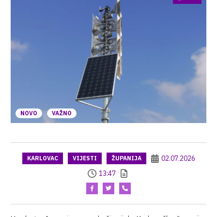
NOVO
VAŽNO
02.07.2026
KARLOVAC
VIJESTI
ŽUPANIJA
13:47