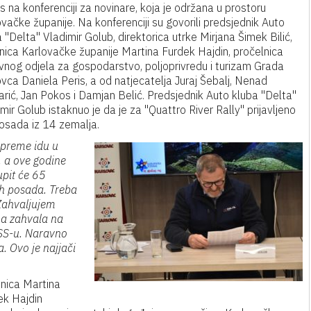
 na konferenciji za novinare, koja je održana u prostoru
vačke županije. Na konferenciji su govorili predsjednik Auto
 "Delta" Vladimir Golub, direktorica utrke Mirjana Šimek Bilić,
nica Karlovačke županije Martina Furdek Hajdin, pročelnica
vnog odjela za gospodarstvo, poljoprivredu i turizam Grada
vca Daniela Peris, a od natjecatelja Juraj Šebalj, Nenad
rić, Jan Pokos i Damjan Belić. Predsjednik Auto kluba "Delta"
mir Golub istaknuo je da je za "Quattro River Rally" prijavljeno
osada iz 14 zemalja.
ripreme idu u
, a ove godine
upit će 65
ih posada. Treba
 Zahvaljujem
na zahvala na
GSS-u. Naravno
. Ovo je najjači
nica Martina
ek Hajdin