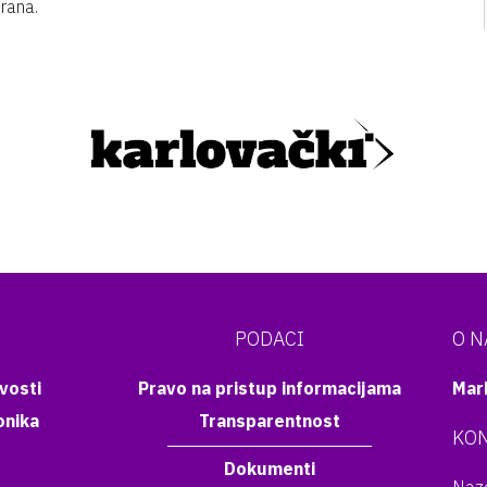
rana.
PODACI
O 
vosti
Pravo na pristup informacijama
Mar
onika
Transparentnost
KON
Dokumenti