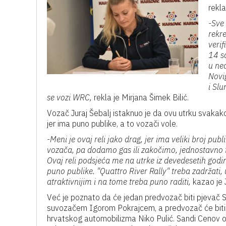
rekla
-Sve
rekr
verif
14 sa
u ned
Novig
i Slu
se vozi WRC,
rekla je Mirjana Šimek Bilić.
Vozač Juraj Šebalj istaknuo je da ovu utrku svakako
jer ima puno publike, a to vozači vole.
-Meni je ovaj reli jako drag, jer ima veliki broj pub
vozača, pa dodamo gas ili zakočimo, jednostavno 
Ovaj reli podsjeća me na utrke iz devedesetih godin
puno publike. "Quattro River Rally" treba zadržati, u
atraktivnijim i na tome treba puno raditi,
kazao je J
Već je poznato da će jedan predvozač biti pjevač 
suvozačem Igorom Pokrajcem, a predvozač će biti
hrvatskog automobilizma Niko Pulić. Sandi Cenov o