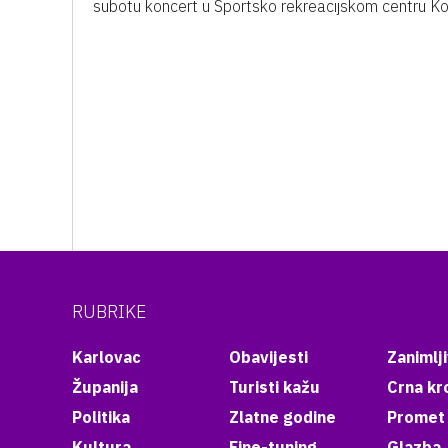
subotu koncert u Sportsko rekreacijskom centru Ko
RUBRIKE
Karlovac
Obavijesti
Zanimlji
Županija
Turisti kažu
Crna kr
Politika
Zlatne godine
Promet
Kultura
Fine-tuning
Glazba