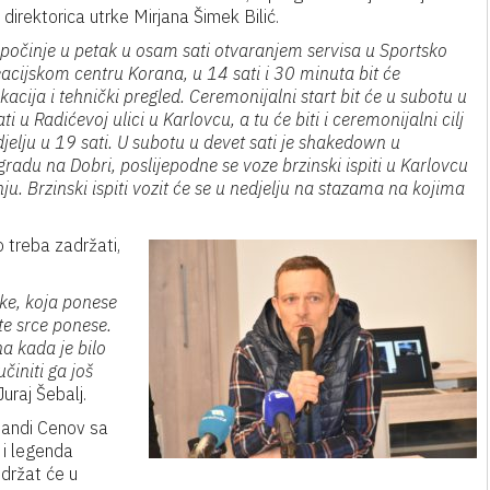
 direktorica utrke Mirjana Šimek Bilić.
 počinje u petak u osam sati otvaranjem servisa u Sportsko
eacijskom centru Korana, u 14 sati i 30 minuta bit će
ikacija i tehnički pregled. Ceremonijalni start bit će u subotu u
ti u Radićevoj ulici u Karlovcu, a tu će biti i ceremonijalni cilj
jelju u 19 sati. U subotu u devet sati je shakedown u
radu na Dobri, poslijepodne se voze brzinski ispiti u Karlovcu
nju. Brzinski ispiti vozit će se u nedjelju na stazama na kojima
 treba zadržati,
like, koja ponese
te srce ponese.
a kada je bilo
činiti ga još
uraj Šebalj.
Sandi Cenov sa
 i legenda
držat će u