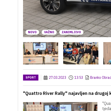
NOVO
VAŽNO
ZANIMLJIVO
27.03.2023
13:53
Branko Obrad
SPORT
"Quattro River Rally" najavljen na drugoj 
"Quat
tjeda