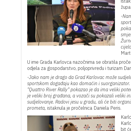
ista
župan
-Nam
sport
pokaz
smješ
Žurn
cijel
Mart
U ime Grada Karlovca nazočnima se obratila proče
odjela za gospodarstvo, poljoprivredu i turizam Dan
-Jako nam je drago da Grad Karlovac može sudjel
sportskom događaju kao domaćin i suorganizator. 
"Quattro River Rally" pokazao je da ima veliki poten
je veliki broj građana, a vozači su pokazali veliki in
sudjelovanje. Radovi jesu u gradu, ali će biti organ
prometa,
istaknula je pročelnica Daniela Peris.
Karlo
Karl
bit ć