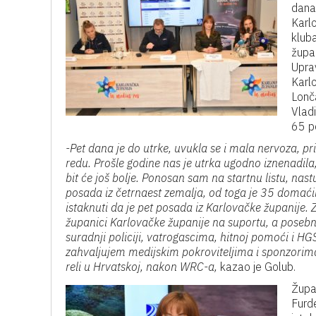
danas
Karlo
kluba
župa
Upra
Karlo
Lonča
Vladi
65 p
-Pet dana je do utrke, uvukla se i mala nervoza, p
redu. Prošle godine nas je utrka ugodno iznenadila
bit će još bolje. Ponosan sam na startnu listu, nast
posada iz četrnaest zemalja, od toga je 35 domać
istaknuti da je pet posada iz Karlovačke županije.
županici Karlovačke županije na suportu, a poseb
suradnji policiji, vatrogascima, hitnoj pomoći i H
zahvaljujem medijskim pokroviteljima i sponzorima
reli u Hrvatskoj, nakon WRC-a,
kazao je Golub.
Župa
Furd