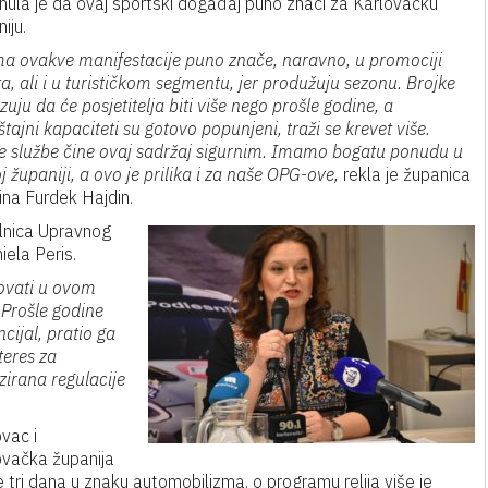
knula je da ovaj sportski događaj puno znači za Karlovačku
iju.
a ovakve manifestacije puno znače, naravno, u promociji
a, ali i u turističkom segmentu, jer produžuju sezonu. Brojke
uju da će posjetitelja biti više nego prošle godine, a
tajni kapaciteti su gotovo popunjeni, traži se krevet više.
e službe čine ovaj sadržaj sigurnim. Imamo bogatu ponudu u
oj županiji, a ovo je prilika i za naše OPG-ove,
rekla je županica
ina Furdek Hajdin.
lnica Upravnog
iela Peris.
ovati u ovom
Prošle godine
cijal, pratio ga
teres za
izirana regulacije
vac i
ovačka županija
e tri dana u znaku automobilizma, o programu relija više je