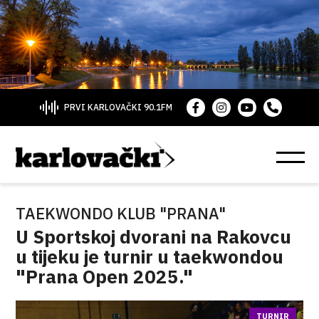
PRVI KARLOVAČKI 90.1FM
TAEKWONDO KLUB "PRANA"
U Sportskoj dvorani na Rakovcu
u tijeku je turnir u taekwondou
"Prana Open 2025."
TURNIR