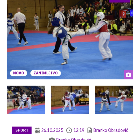
NOVO
ZANIMLJIVO
26.10.2025
12:19
Branko Obradović
SPORT