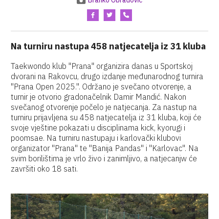
Branko Obradović
Na turniru nastupa 458 natjecatelja iz 31 kluba
Taekwondo klub "Prana" organizira danas u Sportskoj
dvorani na Rakovcu, drugo izdanje međunarodnog turnira
"Prana Open 2025.". Održano je svečano otvorenje, a
turnir je otvorio gradonačelnik Damir Mandić. Nakon
svečanog otvorenje počelo je natjecanja. Za nastup na
turniru prijavljena su 458 natjecatelja iz 31 kluba, koji će
svoje vještine pokazati u disciplinama kick, kyorugi i
poomsae. Na turniru nastupaju i karlovački klubovi
organizator "Prana" te "Banija Pandas" i "Karlovac". Na
svim borilištima je vrlo živo i zanimljivo, a natjecanjw će
završiti oko 18 sati.