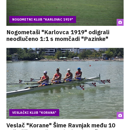
NOGOMETNI KLUB "KARLOVAC 1919"
Nogometaši "Karlovca 1919" odigrali
neodlučeno 1:1 s momčadi "Pazinke"
VESLAČKI KLUB "KORANA"
Veslač "Korane" Šime Ravnjak među 10