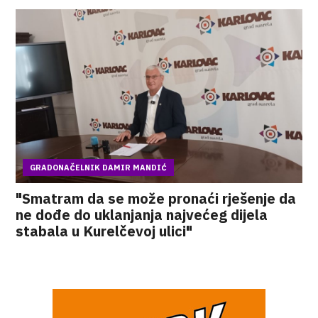
GRADONAČELNIK DAMIR MANDIĆ
"Smatram da se može pronaći rješenje da
ne dođe do uklanjanja najvećeg dijela
stabala u Kurelčevoj ulici"