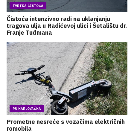
TVRTKA ČISTOĆA
Čistoća intenzivno radi na uklanjanju
tragova ulja u Radićevoj ulici i Šetalištu dr.
Franje Tuđmana
PU KARLOVAČKA
Prometne nesreće s vozačima električnih
romobila