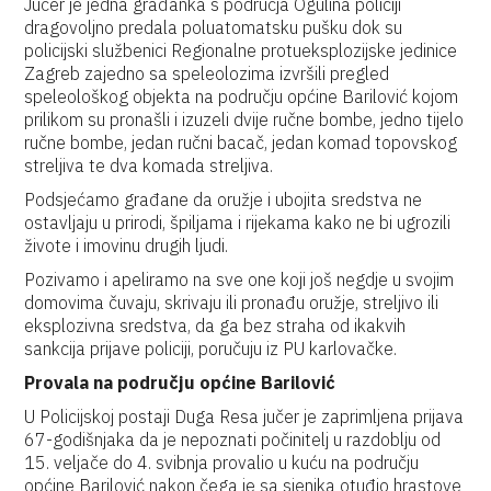
Jučer je jedna građanka s područja Ogulina policiji
dragovoljno predala poluatomatsku pušku dok su
policijski službenici Regionalne protueksplozijske jedinice
Zagreb zajedno sa speleolozima izvršili pregled
speleološkog objekta na području općine Barilović kojom
prilikom su pronašli i izuzeli dvije ručne bombe, jedno tijelo
ručne bombe, jedan ručni bacač, jedan komad topovskog
streljiva te dva komada streljiva.
Podsjećamo građane da oružje i ubojita sredstva ne
ostavljaju u prirodi, špiljama i rijekama kako ne bi ugrozili
živote i imovinu drugih ljudi.
Pozivamo i apeliramo na sve one koji još negdje u svojim
domovima čuvaju, skrivaju ili pronađu oružje, streljivo ili
eksplozivna sredstva, da ga bez straha od ikakvih
sankcija prijave policiji, poručuju iz PU karlovačke.
Provala na području općine Barilović
U Policijskoj postaji Duga Resa jučer je zaprimljena prijava
67-godišnjaka da je nepoznati počinitelj u razdoblju od
15. veljače do 4. svibnja provalio u kuću na području
općine Barilović nakon čega je sa sjenika otuđio hrastove