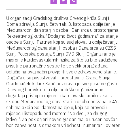
U organizaciji Gradskog društva Crvenog križa Slunj i
Doma zdravlja Slunj u četvrtak, 3. listopada obilježen je
Međunarodni dan starijih osoba i Dan srca u prostorijama
Rekreativnog kutka "Dodajmo život godinama" za starije
osobe u Slunju. Partneri koji su sudjelovali u obilježavanju
Međunarodnog dana starijih osoba i Dana srca su CZSS
Slunj, Policijska postaja Slunj i DVD Slunj. Organizirano je
mjerenje kardiovaskularnih rizika za što su bile zadužene
prisutne patronažne sestre te se velik broj građana
odlučio na ovaj način provjeriti svoje zdravstveno stanje.
Događaju su prisustvovali i predstavnici Grada Slunja.
Gradonačelnik Jure Katić pozdravio je sve prisutne goste
Dnevnog boravka te u cilju podrške organiziranom
događaju pristupio mjerenju kardiovaskularnih rizika. U
sklopu Međunarodnog dana starijih osoba održana je 47.
sabirna akcija Solidarnost na djelu, koja se provodi u
mjesecu listopadu pod motom "Ne dvoji, za drugog
izdvoji". Za poklonjeni novac građanima je uručen novčani
bon zahvalnosti s oznakom vrijednosti, numeriran i ovjeren