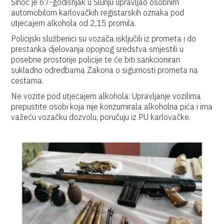
Sinoć je 67-godišnjak u Slunju upravljao osobnim
automobilom karlovačkih registarskih oznaka pod
utjecajem alkohola od 2,15 promila.
Policijski službenici su vozača isključili iz prometa i do
prestanka djelovanja opojnog sredstva smjestili u
posebne prostorije policije te će biti sankcioniran
sukladno odredbama Zakona o sigurnosti prometa na
cestama.
Ne vozite pod utjecajem alkohola: Upravljanje vozilima
prepustite osobi koja nije konzumirala alkoholna pića i ima
važeću vozačku dozvolu, poručuju iz PU karlovačke.