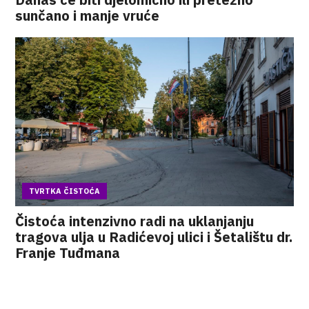
sunčano i manje vruće
TVRTKA ČISTOĆA
Čistoća intenzivno radi na uklanjanju
tragova ulja u Radićevoj ulici i Šetalištu dr.
Franje Tuđmana