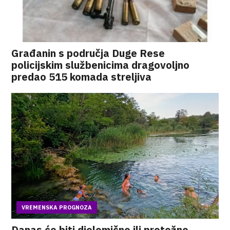
Građanin s područja Duge Rese
policijskim službenicima dragovoljno
predao 515 komada streljiva
VREMENSKA PROGNOZA
Danas će biti djelomično ili pretežno