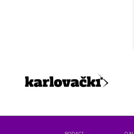
PODACI
O 