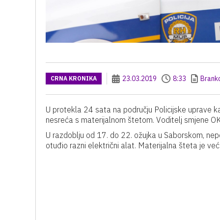
23.03.2019
8:33
Brank
CRNA KRONIKA
U protekla 24 sata na području Policijske uprave 
nesreća s materijalnom štetom. Voditelj smjene OKC
U razdoblju od 17. do 22. ožujka u Saborskom, nepoz
otuđio razni električni alat. Materijalna šteta je v