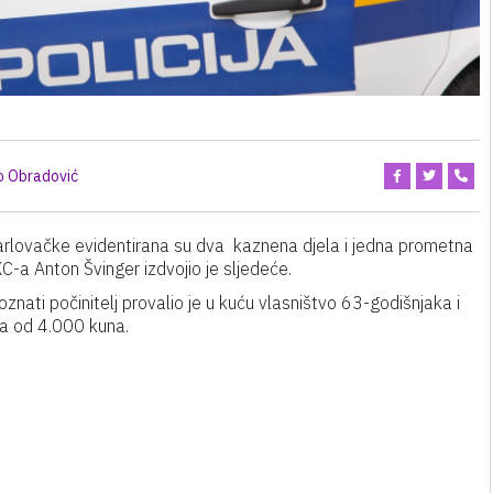
o Obradović
karlovačke evidentirana su dva kaznena djela i jedna prometna
-a Anton Švinger izdvojio je sljedeće.
nati počinitelj provalio je u kuću vlasništvo 63-godišnjaka i
eća od 4.000 kuna.