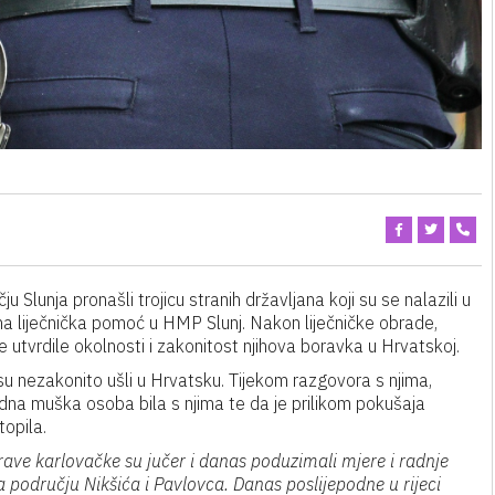
u Slunja pronašli trojicu stranih državljana koji su se nalazili u
 liječnička pomoć u HMP Slunj. Nakon liječničke obrade,
utvrdile okolnosti i zakonitost njihova boravka u Hrvatskoj.
su nezakonito ušli u Hrvatsku. Tijekom razgovora s njima,
 jedna muška osoba bila s njima te da je prilikom pokušaja
topila.
uprave karlovačke su jučer i danas poduzimali mjere i radnje
a području Nikšića i Pavlovca. Danas poslijepodne u rijeci