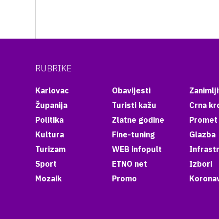
RUBRIKE
Karlovac
Obavijesti
Zanimlji
Županija
Turisti kažu
Crna kr
Politika
Zlatne godine
Promet
Kultura
Fine-tuning
Glazba
Turizam
WEB infopult
Infrast
Sport
ETNO net
Izbori
Mozaik
Promo
Koronav