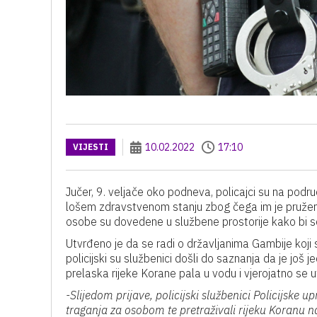
10.02.2022
17:10
VIJESTI
Jučer, 9. veljače oko podneva, policajci su na područj
lošem zdravstvenom stanju zbog čega im je pružena
osobe su dovedene u službene prostorije kako bi se 
Utvrđeno je da se radi o državljanima Gambije koji 
policijski su službenici došli do saznanja da je još
prelaska rijeke Korane pala u vodu i vjerojatno se u
-Slijedom prijave, policijski službenici Policijske 
traganja za osobom te pretraživali rijeku Koranu n