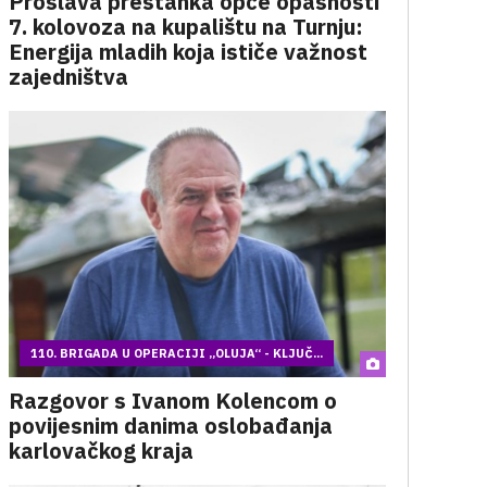
Proslava prestanka opće opasnosti
7. kolovoza na kupalištu na Turnju:
Energija mladih koja ističe važnost
zajedništva
110. BRIGADA U OPERACIJI „OLUJA“ - KLJUČ...
Razgovor s Ivanom Kolencom o
povijesnim danima oslobađanja
karlovačkog kraja