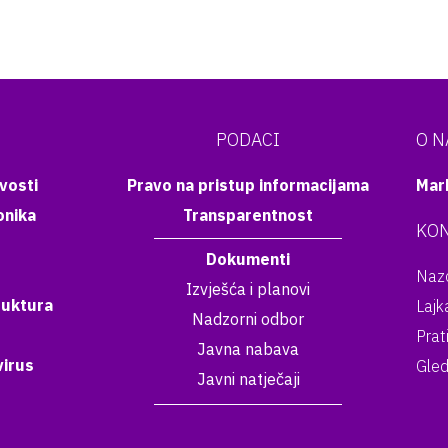
PODACI
O 
vosti
Pravo na pristup informacijama
Mar
onika
Transparentnost
KON
Dokumenti
Nazo
Izvješća i planovi
ruktura
Lajk
Nadzorni odbor
Prat
Javna nabava
irus
Gled
Javni natječaji