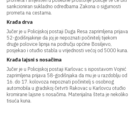
prometa i smješten u posebne prostorije policije te će biti
sankcioniran sukladno odredbama Zakona o sigurnosti
prometa na cestama.
Krađa drva
Jučer je u Policijskoj postaji Duga Resa zaprimljena prijava
52-godišnjakinje da joj je nepoznati počinitelj tijekom
druge polovice lipnja na području općine Bosiljevo,
posjekao i otuđio stabla u vrijednosti većoj od 5000 kuna.
Krađa lajsni s nosačima
Jučer je u Policijskoj postaji Karlovac s ispostavom Vojnić
zaprimljena prijava 58-godišnjaka da mu je u razdoblju od
16. do 17. kolovoza nepoznati počinitelj s osobnog
automobila u gradskoj četvrti Rakovac u Karlovcu otuđio
kromirane lajsne s nosačima. Materijalna šteta je nekoliko
tisuća kuna.