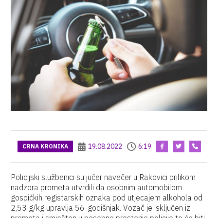
19.08.2022
6:19
CRNA KRONIKA
Policijski službenici su jučer navečer u Rakovici prilikom
nadzora prometa utvrdili da osobnim automobilom
gospićkih registarskih oznaka pod utjecajem alkohola od
2,53 g/kg upravlja 56-godišnjak. Vozač je isključen iz