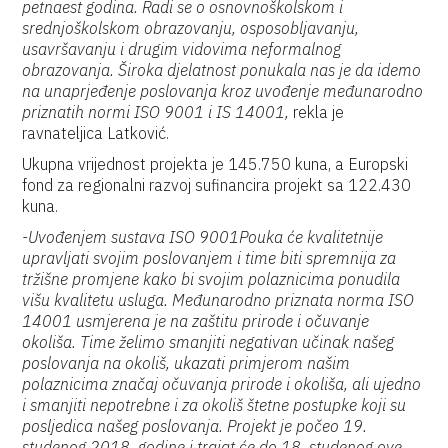
petnaest godina. Radi se o osnovnoškolskom i
srednjoškolskom obrazovanju, osposobljavanju,
usavršavanju i drugim vidovima neformalnog
obrazovanja. Široka djelatnost ponukala nas je da idemo
na unaprjeđenje poslovanja kroz uvođenje međunarodno
priznatih normi ISO 9001 i IS 14001,
rekla je
ravnateljica Latković.
Ukupna vrijednost projekta je 145.750 kuna, a Europski
fond za regionalni razvoj sufinancira projekt sa 122.430
kuna.
-Uvođenjem sustava ISO 9001Pouka će kvalitetnije
upravljati svojim poslovanjem i time biti spremnija za
tržišne promjene kako bi svojim polaznicima ponudila
višu kvalitetu usluga. Međunarodno priznata norma ISO
14001 usmjerena je na zaštitu prirode i očuvanje
okoliša. Time želimo smanjiti negativan učinak našeg
poslovanja na okoliš, ukazati primjerom našim
polaznicima značaj očuvanja prirode i okoliša, ali ujedno
i smanjiti nepotrebne i za okoliš štetne postupke koji su
posljedica našeg poslovanja. Projekt je počeo 19.
studenog 2018. godine i trajat će do 18. studenog ove