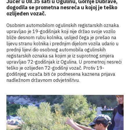
Jučer u 08.35 sati u Ogulinu, Gornje Dubrave,
dogodila se prometna nesreća u kojoj je teško
ozlijeđen vozač.
Osobnim automobilom ogulinskih registarskih oznaka
upravljao je 19-godišnjak koji nije držao svoje vozilo
bliže desnom rubu kolnika, uslijed čega je prešao na
lijevu stranu kolnika i prednjim dijelom vozila udario u
prednji lijevi dio osobnog automobila ogulinskih
registarskih oznaka sa kojim je iz suprotnog smjera
upravljao 72-godišnjak iz Ogulina. U prometnoj nesreći
teško je ozlijeđen 72-godišnji vozač. Protiv 19-
godišnjeg vozača biti će podnesena kaznena prijava
nadležnom državnom odvjetništvu.