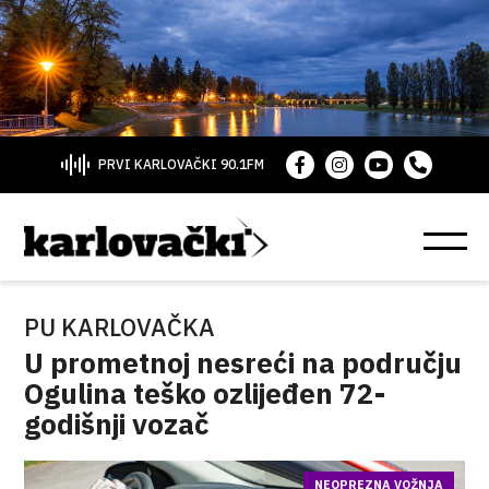
PRVI KARLOVAČKI 90.1FM
PU KARLOVAČKA
U prometnoj nesreći na području
Ogulina teško ozlijeđen 72-
godišnji vozač
NEOPREZNA VOŽNJA