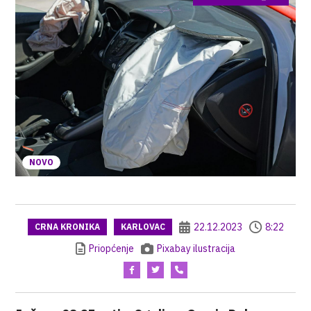
NOVO
22.12.2023
8:22
CRNA KRONIKA
KARLOVAC
Priopćenje
Pixabay ilustracija