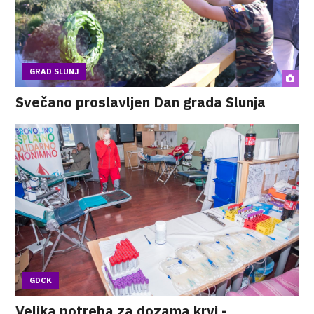
GRAD SLUNJ
Svečano proslavljen Dan grada Slunja
GDCK
Velika potreba za dozama krvi -