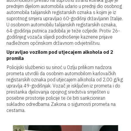
automobilom prešao na suprotnu stranu kolnika gdje je
prednjim dijelom automobila udario u prednji dio osobnog
automobila talijanskih registarskih oznaka s kojim je iz
suprotnog smjera upravljao 60-godišnji državljanin Italije.
U osobnom automobilu talijanskih registarskih oznaka,
64-godišnja putnica zadobila je teže ozljede. Protiv 26-
godišnjeg vozača slijedi podnošenje kaznene prijave
nadležnom općinskom državnom odvjetništvu.
Upravljao vozilom pod utjecajem alkohola od 2
promila
Policijski službenici su sinoć u Ozlju prilikom nadzora
prometa utvrdili da osobnim automobilom karlovačkih
registarskih oznaka pod utjecajem alkohola od 2,00 g/kg
upravlja 49-godišnjak. Vozač je isključen iz prometa i do
prestanka djelovanja opojnog sredstva smješten u
posebne prostorije policije te će biti sankcioniran
sukladno odredbama Zakona o sigurnosti prometa na
cestama.