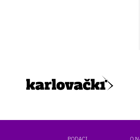
PODACI
O 