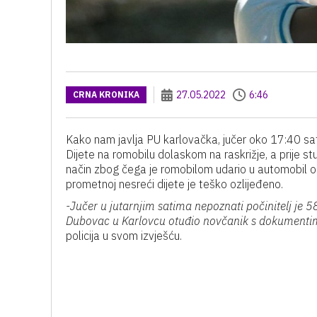
27.05.2022
6:46
CRNA KRONIKA
Kako nam javlja PU karlovačka, jučer oko 17:40 sat
Dijete na romobilu dolaskom na raskrižje, a prije stu
način zbog čega je romobilom udario u automobil og
prometnoj nesreći dijete je teško ozlijeđeno.
-Jučer u jutarnjim satima nepoznati počinitelj je 
Dubovac u Karlovcu otuđio novčanik s dokumentima 
policija u svom izvješću.