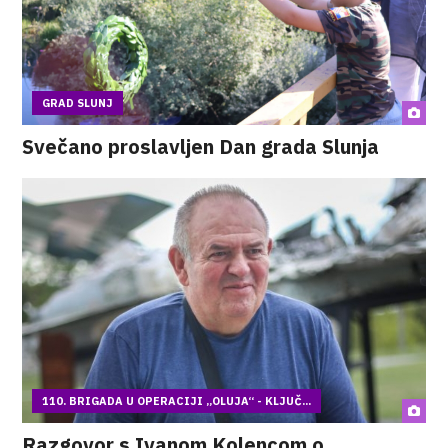
GRAD SLUNJ
Svečano proslavljen Dan grada Slunja
110. BRIGADA U OPERACIJI „OLUJA“ - KLJUČ...
Razgovor s Ivanom Kolencom o