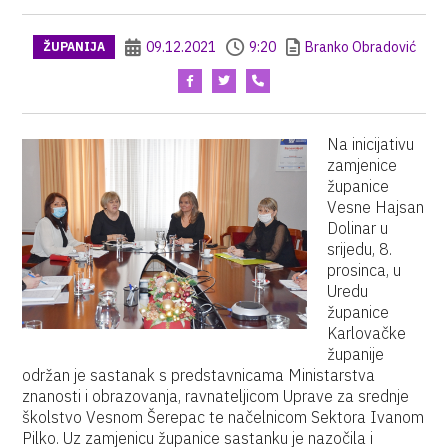
09.12.2021
9:20
Branko Obradović
ŽUPANIJA
Na inicijativu
zamjenice
županice
Vesne Hajsan
Dolinar u
srijedu, 8.
prosinca, u
Uredu
županice
Karlovačke
županije
održan je sastanak s predstavnicama Ministarstva
znanosti i obrazovanja, ravnateljicom Uprave za srednje
školstvo Vesnom Šerepac te načelnicom Sektora Ivanom
Pilko. Uz zamjenicu županice sastanku je nazočila i