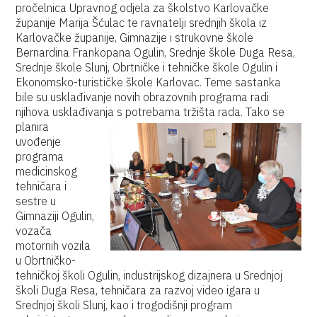
pročelnica Upravnog odjela za školstvo Karlovačke
županije Marija Šćulac te ravnatelji srednjih škola iz
Karlovačke županije, Gimnazije i strukovne škole
Bernardina Frankopana Ogulin, Srednje škole Duga Resa,
Srednje škole Slunj, Obrtničke i tehničke škole Ogulin i
Ekonomsko-turističke škole Karlovac. Teme sastanka
bile su usklađivanje novih obrazovnih programa radi
njihova usklađivanja s potrebama tržišta rada.
Tako se
planira
uvođenje
programa
medicinskog
tehničara i
sestre u
Gimnaziji Ogulin,
vozača
motornih vozila
u Obrtničko-
tehničkoj školi Ogulin, industrijskog dizajnera u Srednjoj
školi Duga Resa, tehničara za razvoj video igara u
Srednjoj školi Slunj, kao i trogodišnji program