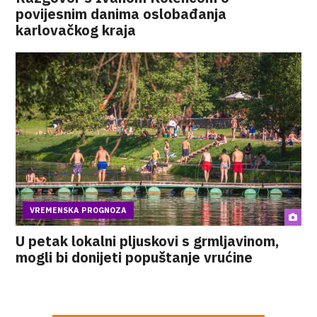
povijesnim danima oslobađanja
karlovačkog kraja
VREMENSKA PROGNOZA
U petak lokalni pljuskovi s grmljavinom,
mogli bi donijeti popuštanje vrućine