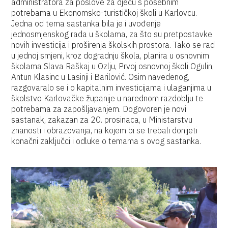
administratora za poslove za djecu s posebnim
potrebama u Ekonomsko-turističkoj školi u Karlovcu.
Jedna od tema sastanka bila je i uvođenje
jednosmjenskog rada u školama, za što su pretpostavke
novih investicija i proširenja školskih prostora. Tako se rad
u jednoj smjeni, kroz dogradnju škola, planira u osnovnim
školama Slava Raškaj u Ozlju, Prvoj osnovnoj školi Ogulin,
Antun Klasinc u Lasinji i Barilović. Osim navedenog,
razgovaralo se i o kapitalnim investicijama i ulaganjima u
školstvo Karlovačke županije u narednom razdoblju te
potrebama za zapošljavanjem. Dogovoren je novi
sastanak, zakazan za 20. prosinaca, u Ministarstvu
znanosti i obrazovanja, na kojem bi se trebali donijeti
konačni zaključci i odluke o temama s ovog sastanka.