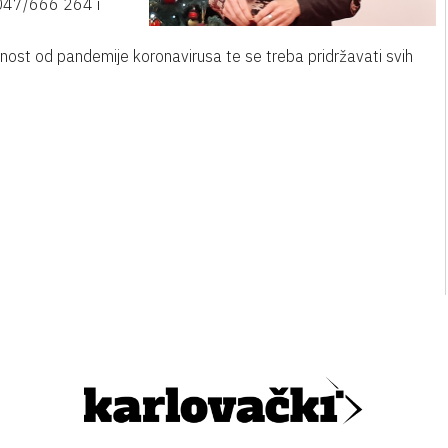
u 047/666 264 i
nost od pandemije koronavirusa te se treba pridržavati svih