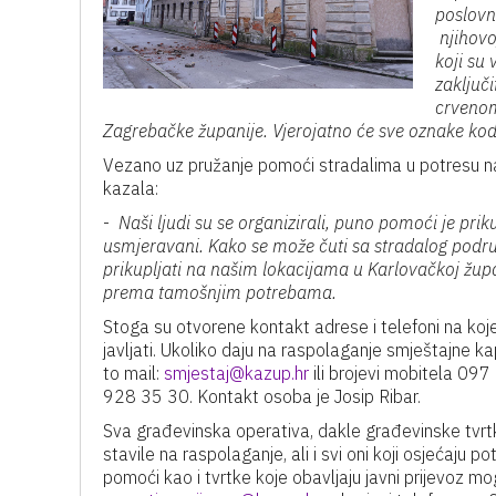
poslovn
njihovo
koji su
zaključi
crvenom
Zagrebačke županije. Vjerojatno će sve oznake kod n
Vezano uz pružanje pomoći stradalima u potresu n
kazala:
-
Naši ljudi su se organizirali, puno pomoći je prik
usmjeravani. Kako se može čuti sa stradalog podr
prikupljati na našim lokacijama u Karlovačkoj župan
prema tamošnjim potrebama.
Stoga su otvorene kontakt adrese i telefoni na ko
javljati. Ukoliko daju na raspolaganje smještajne k
to mail:
smjestaj@kazup.hr
ili brojevi mobitela 097
928 35 30. Kontakt osoba je Josip Ribar.
Sva građevinska operativa, dakle građevinske tvrt
stavile na raspolaganje, ali i svi oni koji osjećaju 
pomoći kao i tvrtke koje obavljaju javni prijevoz mog