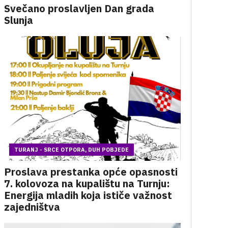
Svečano proslavljen Dan grada
Slunja
TURANJ - SRCE OTPORA, DUH POBJEDE
Proslava prestanka opće opasnosti
7. kolovoza na kupalištu na Turnju:
Energija mladih koja ističe važnost
zajedništva