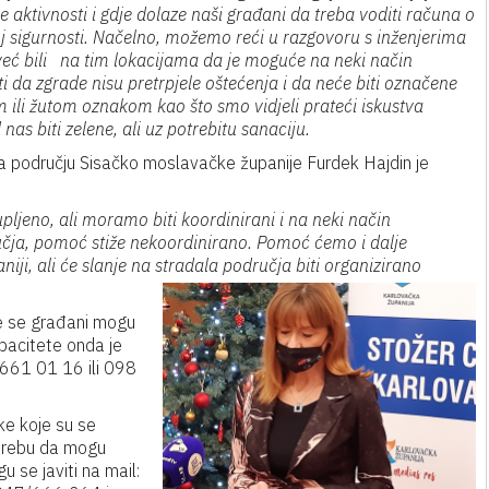
e aktivnosti i gdje dolaze naši građani da treba voditi računa o
j sigurnosti. Načelno, možemo reći u razgovoru s inženjerima
 već bili na tim lokacijama da je moguće na neki način
ti da zgrade nisu pretrpjele oštećenja i da neće biti označene
 ili žutom oznakom kao što smo vidjeli prateći iskustva
as biti zelene, ali uz potrebitu sanaciju.
a području Sisačko moslavačke županije Furdek Hajdin je
upljeno, ali moramo biti koordinirani i na neki način
učja, pomoć stiže nekoordinirano. Pomoć ćemo i dalje
iji, ali će slanje na stradala područja biti organizirano
je se građani mogu
apacitete onda je
 661 01 16 ili 098
ke koje su se
potrebu da mogu
u se javiti na mail: