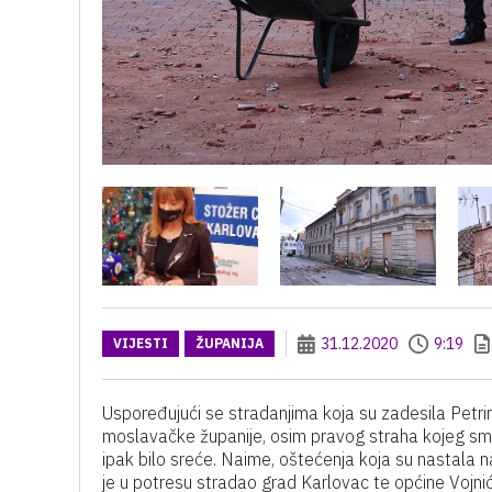
31.12.2020
9:19
VIJESTI
ŽUPANIJA
Uspoređujući se stradanjima koja su zadesila Petrinj
moslavačke županije, osim pravog straha kojeg smo sv
ipak bilo sreće. Naime, oštećenja koja su nastala n
je u potresu stradao grad Karlovac te općine Vojnić 