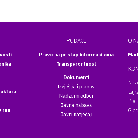
PODACI
O 
vosti
Pravo na pristup informacijama
Mar
onika
Transparentnost
KON
Dokumenti
Nazo
Izvješća i planovi
ruktura
Lajk
Nadzorni odbor
Prat
Javna nabava
irus
Gled
Javni natječaji