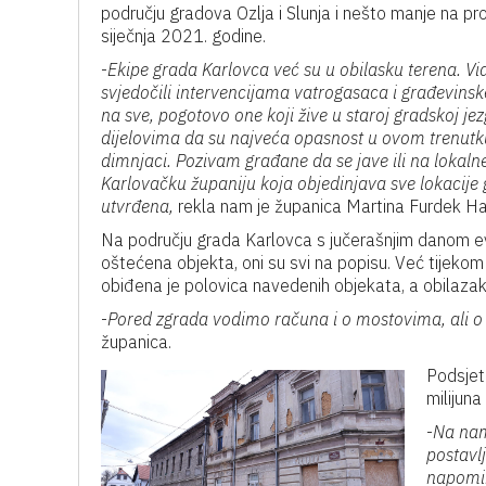
području gradova Ozlja i Slunja i nešto manje na pr
siječnja 2021. godine.
-
Ekipe grada Karlovca već su u obilasku terena. Vidj
svjedočili intervencijama vatrogasaca i građevinsk
na sve, pogotovo one koji žive u staroj gradskoj jezg
dijelovima da su najveća opasnost u ovom trenutku
dimnjaci. Pozivam građane da se jave ili na lokalne 
Karlovačku županiju koja objedinjava sve lokacije g
utvrđena,
rekla nam je županica Martina Furdek Haj
Na području grada Karlovca s jučerašnjim danom e
oštećena objekta, oni su svi na popisu. Već tijeko
obiđena je polovica navedenih objekata, a obilazak 
-
Pored zgrada vodimo računa i o mostovima, ali o d
županica.
Podsjet
milijuna
-
Na nama
postavlj
napomin