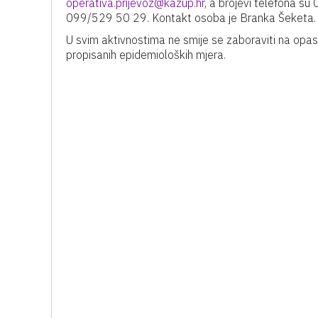
operativa.prijevoz@kazup.hr
, a brojevi telefona s
099/529 50 29. Kontakt osoba je Branka Šeketa.
U svim aktivnostima ne smije se zaboraviti na opas
propisanih epidemioloških mjera.