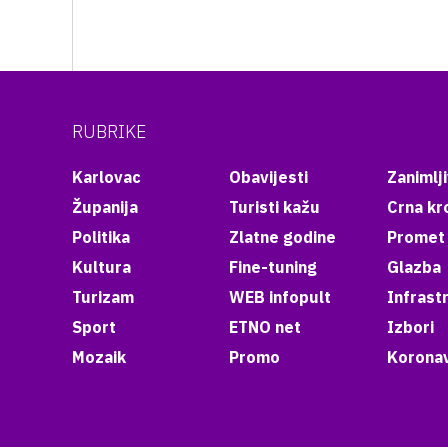
RUBRIKE
Karlovac
Obavijesti
Zanimlji
Županija
Turisti kažu
Crna kr
Politika
Zlatne godine
Promet
Kultura
Fine-tuning
Glazba
Turizam
WEB infopult
Infrast
Sport
ETNO net
Izbori
Mozaik
Promo
Koronav