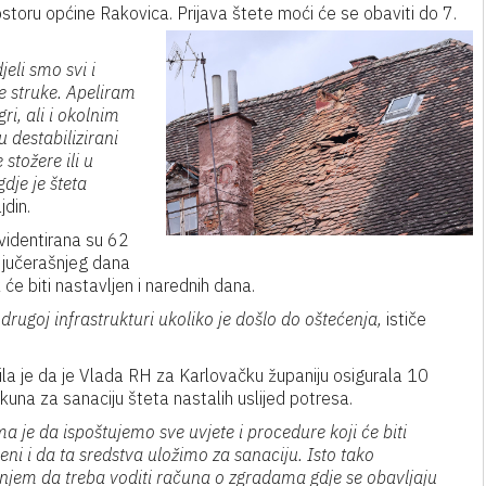
ostoru općine Rakovica. Prijava štete moći će se obaviti do 7.
eli smo svi i
e struke. Apeliram
ri, ali i okolnim
 destabilizirani
stožere ili u
dje je šteta
din.
videntirana su 62
m jučerašnjeg dana
će biti nastavljen i narednih dana.
rugoj infrastrukturi ukoliko je došlo do oštećenja,
ističe
ila je da je Vlada RH za Karlovačku županiju osigurala 10
 kuna za sanaciju šteta nastalih uslijed potresa.
 je da ispoštujemo sve uvjete i procedure koji će biti
eni i da ta sredstva uložimo za sanaciju. Isto tako
jem da treba voditi računa o zgradama gdje se obavljaju