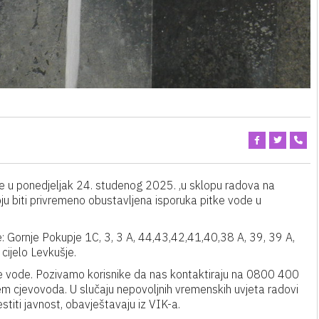
će u ponedjeljak 24. studenog 2025. ,u sklopu radova na
 biti privremeno obustavljena isporuka pitke vode u
: Gornje Pokupje 1C, 3, 3 A, 44,43,42,41,40,38 A, 39, 39 A,
cijelo Levkušje.
e vode. Pozivamo korisnike da nas kontaktiraju na 0800 400
em cjevovoda. U slučaju nepovoljnih vremenskih uvjeta radovi
iti javnost, obavještavaju iz VIK-a.