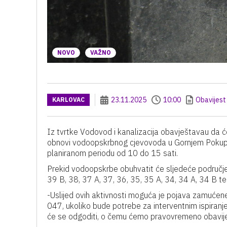
NOVO
VAŽNO
23.11.2025
10:00
Obavijest
KARLOVAC
Iz tvrtke Vodovod i kanalizacija obavještavau da 
obnovi vodoopskrbnog cjevovoda u Gornjem Pokupju
planiranom periodu od 10 do 15 sati.
Prekid vodoopskrbe obuhvatit će sljedeće područje
39 B, 38, 37 A, 37, 36, 35, 35 A, 34, 34 A, 34 B te 
-Uslijed ovih aktivnosti moguća je pojava zamućen
047, ukoliko bude potrebe za interventnim ispiranj
će se odgoditi, o čemu ćemo pravovremeno obavijest