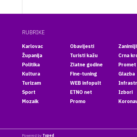
RUBRIKE
Karlovac
Obavijesti
Zanimlji
Županija
Turisti kažu
Crna kr
Politika
Zlatne godine
Promet
Kultura
Fine-tuning
Glazba
Turizam
WEB infopult
Infrast
Sport
ETNO net
Izbori
Mozaik
Promo
Koronav
Powered by
Typed