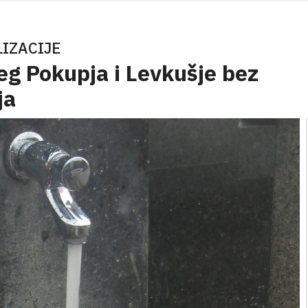
LIZACIJE
eg Pokupja i Levkušje bez
ja