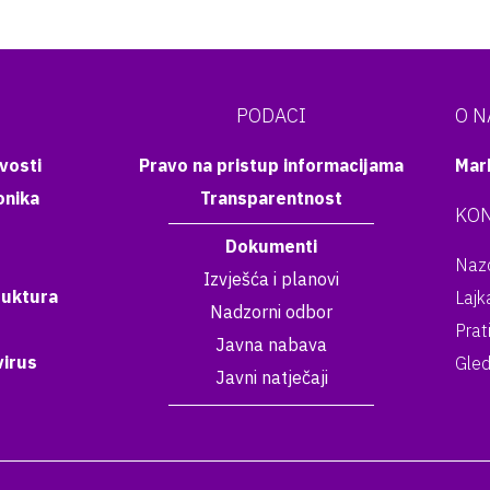
PODACI
O 
vosti
Pravo na pristup informacijama
Mar
onika
Transparentnost
KON
Dokumenti
Nazo
Izvješća i planovi
ruktura
Lajk
Nadzorni odbor
Prat
Javna nabava
irus
Gled
Javni natječaji