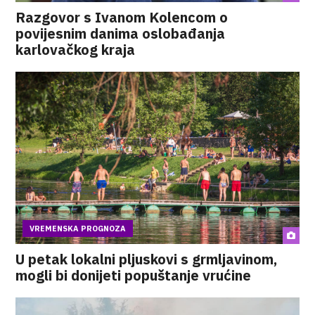
Razgovor s Ivanom Kolencom o
povijesnim danima oslobađanja
karlovačkog kraja
VREMENSKA PROGNOZA
U petak lokalni pljuskovi s grmljavinom,
mogli bi donijeti popuštanje vrućine