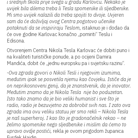
i srednjih škola prije svega u gradu Karlovcu. Nekako je
uvijek bila dilema treba li Tesla spomenike ili sljedbenike.
Mi smo uvijek nalazili da treba spojiti to dvoje. Uvjeren
sam da će doživljaj ovog Centra pogotovo učenike
potaknuti da se inspiriraju Teslom,
istaknuo je i dodao da
će ove godine Karlovac konačno „pomiriti“ Teslu i
Edisona.
Otvorenjem Centra Nikola Tesla Karlovac će dobiti puno i
na kvaliteti turističke ponude, a po ocijeni Damira
Mandića, dobit će „jednu europsku pa i svjetsku razinu“.
-
Ova zgrada govori o Nikoli Tesli i njegovim izumima,
međutim ipak se posvetila njemu kao čovjeku. Ističe da je
on neprikosnoveni genij, da je znanstvenik, da je inovator.
Međutim znamo da je Nikola Tesla nije bo poduzetan.
Isto tako znamo da je bio veliki humanist i sve što je
radio, radio je bezuvjetno za dobrobit svih nas. I zato ova
zgrada ima ovu veliku statuu jer smo rekli – Nikola Tesla
je naš superheroj. I kao što je gradonačelnik rekao – ne
želimo spomenike nego sljedbenike i mislim da ćemo to
upravo ovdje postići,
rekla je ovom prigodom županica
Furdek Hajdin.