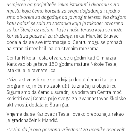
usmjeren na posjetitelje želim istaknuti i dvoranu s 80
mjesta koju ćemo koristiti za svoja događanja i ujedno
smo otvoreni za događaje od javnog interesa. Na drugom
katu nalazi se sala za sastanke koja je također otvorena
za korištenje uz najam. Tu je i naša terasa koja se može
koristiti za pauze ili za druženje,
rekla Marušić Brtivec i
dodala da se sve informacije o Centru mogu se pronaći
na stranici ntec.hr ili na društvenim mrežama.
Centar Nikola Tesla otvara se u godini kad Gimnazija
Karlovac obilježava 150 godina mature Nikole Tesle,
istaknula je ravnateljica.
-Nizu aktivnosti koje se odvijaju dodat ćemo i taj ljetni
program kojim ćemo zaokružiti tu značajnu obljetnicu.
Sigurni smo da ćemo u suradnji s vodstvom Centra moći
koristiti ovaj Centra prije svega za izvannastavne školske
aktivnosti, dodala je Štranjgar.
Vrijeme da se Karlovac i Tesla i ovako prepoznaju, rekao
je gradonačelnik Mandić.
-
Držim da je ovo posebna vrijednost za učenike osnovnih