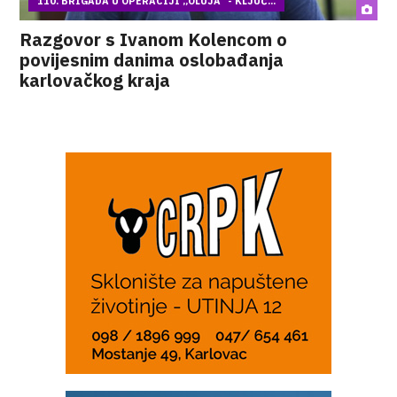
110. BRIGADA U OPERACIJI „OLUJA“ - KLJUČ...
Razgovor s Ivanom Kolencom o
povijesnim danima oslobađanja
karlovačkog kraja