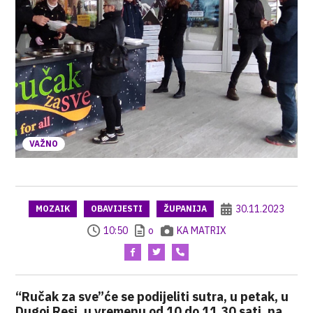
VAŽNO
30.11.2023
MOZAIK
OBAVIJESTI
ŽUPANIJA
10:50
o
KA MATRIX
“Ručak za sve”će se podijeliti sutra, u petak, u
Dugoj Resi, u vremenu od 10 do 11.30 sati, na