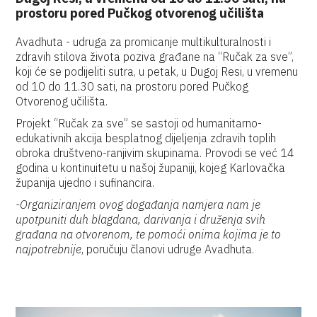
prostoru pored Pučkog otvorenog učilišta
Avadhuta - udruga za promicanje multikulturalnosti i
zdravih stilova života poziva građane na “Ručak za sve”,
koji će se podijeliti sutra, u petak, u Dugoj Resi, u vremenu
od 10 do 11.30 sati, na prostoru pored Pučkog
Otvorenog učilišta.
Projekt “Ručak za sve” se sastoji od humanitarno-
edukativnih akcija besplatnog dijeljenja zdravih toplih
obroka društveno-ranjivim skupinama. Provodi se već 14
godina u kontinuitetu u našoj županiji, kojeg Karlovačka
županija ujedno i sufinancira.
-Organiziranjem ovog događanja namjera nam je
upotpuniti duh blagdana, darivanja i druženja svih
građana na otvorenom, te pomoći onima kojima je to
najpotrebnije
, poručuju članovi udruge Avadhuta.