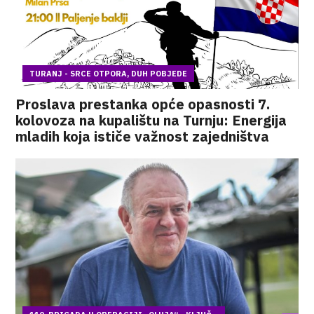
TURANJ - SRCE OTPORA, DUH POBJEDE
Proslava prestanka opće opasnosti 7.
kolovoza na kupalištu na Turnju: Energija
mladih koja ističe važnost zajedništva