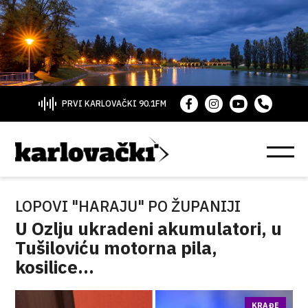
PRVI KARLOVAČKI 90.1FM
LOPOVI "HARAJU" PO ŽUPANIJI
U Ozlju ukradeni akumulatori, u
Tušiloviću motorna pila,
kosilice...
KRAĐE