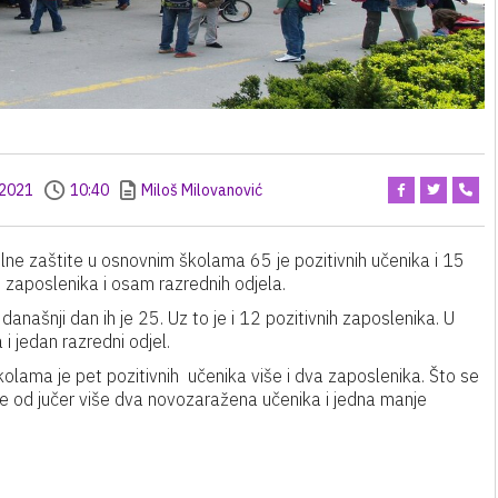
.2021
10:40
Miloš Milovanović
ne zaštite u osnovnim školama 65 je pozitivnih učenika i 15
 zaposlenika i osam razrednih odjela.
anašnji dan ih je 25. Uz to je i 12 pozitivnih zaposlenika. U
i jedan razredni odjel.
kolama je pet pozitivnih učenika više i dva zaposlenika. Što se
ke od jučer više dva novozaražena učenika i jedna manje