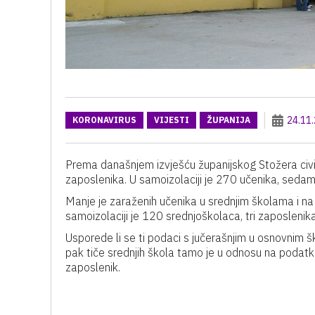
24.11
KORONAVIRUS
VIJESTI
ŽUPANIJA
Prema današnjem izvješću županijskog Stožera civil
zaposlenika. U samoizolaciji je 270 učenika, sedam
Manje je zaraženih učenika u srednjim školama i na d
samoizolaciji je 120 srednjoškolaca, tri zaposlenika 
Usporede li se ti podaci s jučerašnjim u osnovnim š
pak tiče srednjih škola tamo je u odnosu na podat
zaposlenik.