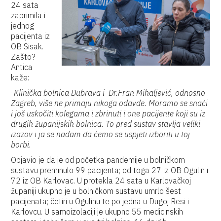
24 sata
zaprimila i
jednog
pacijenta iz
OB Sisak.
Zašto?
Antica
kaže:
-
Klinička bolnica Dubrava i Dr.Fran Mihaljević, odnosno
Zagreb, više ne primaju nikoga odavde. Moramo se snaći
i još uskočiti kolegama i zbrinuti i one pacijente koji su iz
drugih županijskih bolnica. To pred sustav stavlja veliki
izazov i ja se nadam da ćemo se uspjeti izboriti u toj
borbi.
Objavio je da je od početka pandemije u bolničkom
sustavu preminulo 99 pacijenta; od toga 27 iz OB Ogulin i
72 iz OB Karlovac. U protekla 24 sata u Karlovačkoj
županiji ukupno je u bolničkom sustavu umrlo šest
pacijenata; četiri u Ogulinu te po jedna u Dugoj Resi i
Karlovcu. U samoizolaciji je ukupno 55 medicinskih