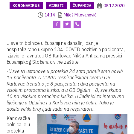
08.12.2020
KORONAVIRUS
VIJESTI
ŽUPANIJA
14:14
Miloš Milovanović
U sve tri bolnice u županiji na današnji dan je
hospitalizirano ukupno 134 COVID pozitivnih pacijenata,
izjavio je ravnatelj OB Karlovac Nikša Antica na pressici
županijskog Stožera civilne zaštite.
-
U sve tri ustanove u protekla 24 sata primili smo novih
13 pacijenata. U COVID respiracijskom centru OB
Karlovac trenutno je 8 pacijenata i dva pacijenta na
visokim protocima kisika, a u OB Ogulin – 8; sve skupa
10 na visokim protocima kisika. U Jedinici za intenzivno
liječenje u Ogulinu i u Karlovcu njih je četiri. Tako je
dosita veliki broj ljudi sada na respiratoru.
Karlovačka
bolnica je u
protekla