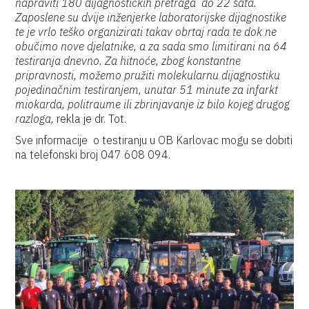
napraviti 180 dijagnostičkih pretraga do 22 sata.
Zaposlene su dvije inženjerke laboratorijske dijagnostike
te je vrlo teško organizirati takav obrtaj rada te dok ne
obučimo nove djelatnike, a za sada smo limitirani na 64
testiranja dnevno. Za hitnoće, zbog konstantne
pripravnosti, možemo pružiti molekularnu dijagnostiku
pojedinačnim testiranjem, unutar 51 minute za infarkt
miokarda, politraume ili zbrinjavanje iz bilo kojeg drugog
razloga,
rekla je dr. Tot.
Sve informacije o testiranju u OB Karlovac mogu se dobiti
na telefonski broj 047 608 094.