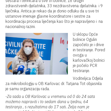
sestara i tehničara u sve tri bolnice, 16 drugih
zdravstvenih djelatnika, 33 nezdravstvena djelatnika i 9
liječnika. Antica je rekao da je donio odluku da u sve tri
ustanove imenuje glavne koordinatore i sestre za
koordinaciju procesa liječenja kao što je napravljeno i na
nacionalnoj razini.
U sklopu Opće
bolnice Ogulin
započelo je i drive
in testiranje. Pored
ovoga u
karlovačkoj bolnici
je počelo PCR
testiranje.
Voditeljica Odjela
za mikrobiologiju u OB Karlovac dr. Tatjana Tot objasnila
je samu organizaciju rada.
-
Za sada u OB Karlovac u vremenu od 0 do 24 sata
možemo napraviti i to sedam dana u tjednu, 64
testiranja , s rezultatima do 17 sati. Želja nam je