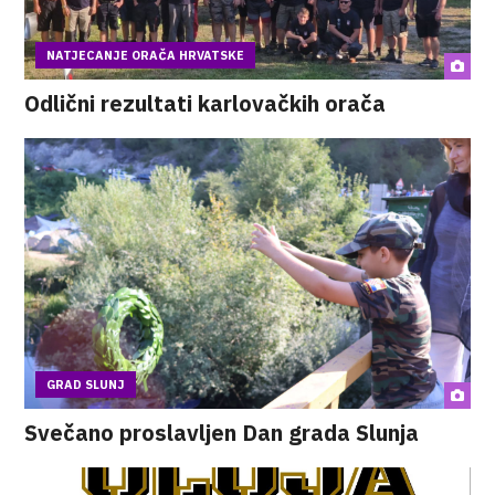
NATJECANJE ORAČA HRVATSKE
Odlični rezultati karlovačkih orača
GRAD SLUNJ
Svečano proslavljen Dan grada Slunja