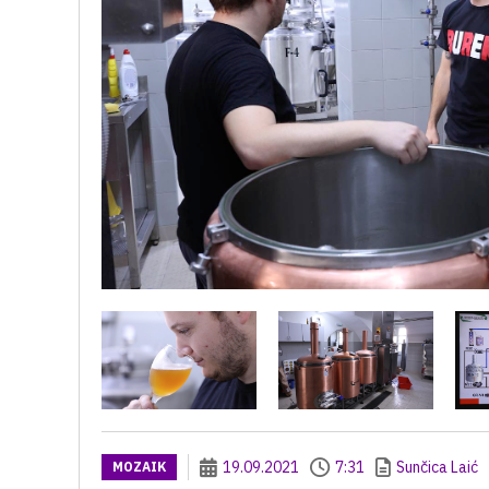
19.09.2021
7:31
Sunčica Laić
MOZAIK