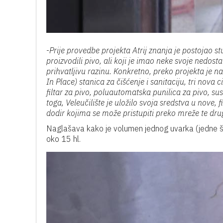
-
Prije provedbe projekta Atrij znanja je postojao s
proizvodili pivo, ali koji je imao neke svoje nedos
prihvatljivu razinu. Konkretno, preko projekta je n
In Place) stanica za čišćenje i sanitaciju, tri nov
filtar za pivo, poluautomatska punilica za pivo, s
toga, Veleučilište je uložilo svoja sredstva u nov
dodir kojima se može pristupiti preko mreže te dr
Naglašava kako je volumen jednog uvarka (jedne š
oko 15 hl.