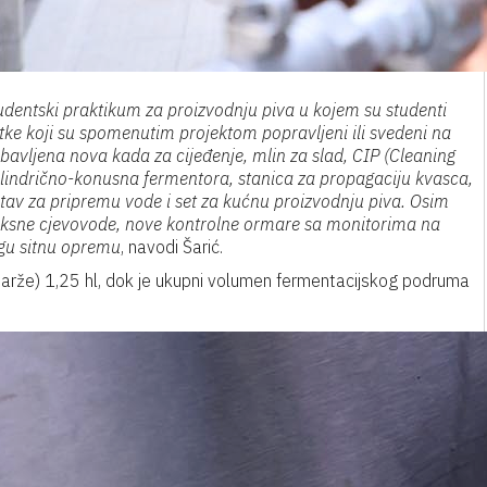
tudentski praktikum za proizvodnju piva u kojem su studenti
tatke koji su spomenutim projektom popravljeni ili svedeni na
abavljena nova kada za cijeđenje, mlin za slad, CIP (Cleaning
a cilindrično-konusna fermentora, stanica za propagaciju kvasca,
ustav za pripremu vode i set za kućnu proizvodnju piva. Osim
e, fiksne cjevovode, nove kontrolne ormare sa monitorima na
ugu sitnu opremu
, navodi Šarić.
arže) 1,25 hl, dok je ukupni volumen fermentacijskog podruma