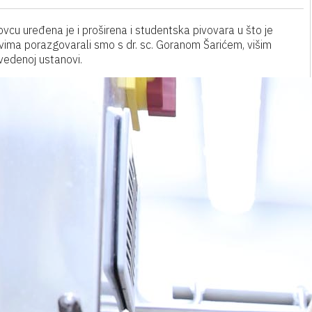
lovcu uređena je i proširena i studentska pivovara u što je
novima porazgovarali smo s dr. sc. Goranom Šarićem, višim
vedenoj ustanovi.