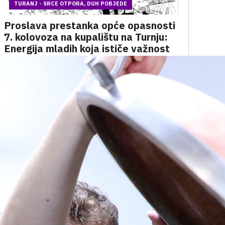
TURANJ - SRCE OTPORA, DUH POBJEDE
Proslava prestanka opće opasnosti
7. kolovoza na kupalištu na Turnju:
Energija mladih koja ističe važnost
zajedništva
SVJEDOČANSTVO KARLOVAČKOG BRANITELJA
Pobjeda svih pobjeda: Ratni put i
čudesan oporavak Siniše