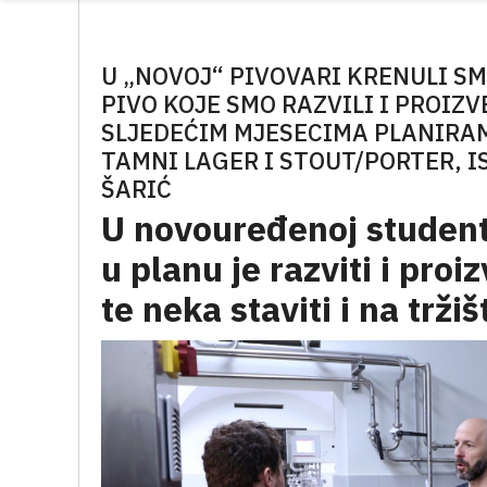
U „NOVOJ“ PIVOVARI KRENULI SM
PIVO KOJE SMO RAZVILI I PROIZV
SLJEDEĆIM MJESECIMA PLANIRAMO
TAMNI LAGER I STOUT/PORTER, I
ŠARIĆ
U novouređenoj students
u planu je razviti i proiz
te neka staviti i na tržiš