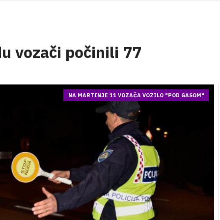
du vozači počinili 77
NA MARTINJE 11 VOZAČA VOZILO "POD GASOM"