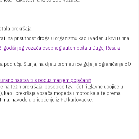
stala prekršaja.
ati na prisutnost droga u organizmu kao i vađenju krvi i urina.
38-godišnjeg vozača osobnog automobila u Dugoj Resi, a
 području Slunja, na dijelu prometnice gdje je ograničenje 60
tinuirano nastaviti s poduzimanjem pojačanih
 najtežih prekršaja, posebice tzv. „četiri glavne ubojice u
el), kao i prekršaja vozača mopeda i motocikala te prema
tima, navode u priopćenju iz PU karlovačke.