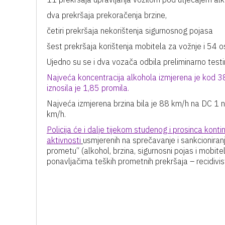
dva prekršaja prekoračenja brzine,
četiri prekršaja nekorištenja sigurnosnog pojasa
šest prekršaja korištenja mobitela za vožnje i 54 o
Ujedno su se i dva vozača odbila preliminarno testir
Najveća koncentracija alkohola izmjerena je kod 
iznosila je 1,85 promila.
Najveća izmjerena brzina bila je 88 km/h na DC 1 na
km/h.
Policija će i dalje tijekom studenog i prosinca kon
aktivnosti
usmjerenih na sprečavanje i sankcioniranje
prometu“ (alkohol, brzina, sigurnosni pojas i mobit
ponavljačima teških prometnih prekršaja – recidivis