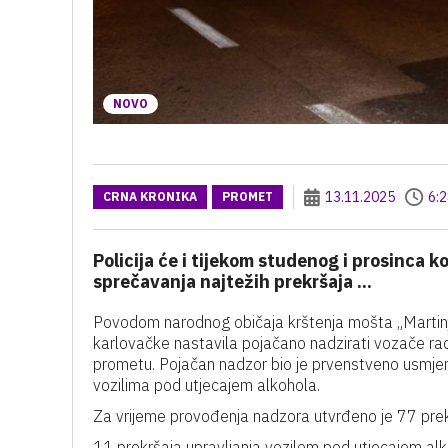
NOVO
13.11.2025
6:
CRNA KRONIKA
PROMET
Policija će i tijekom studenog i prosinca k
sprečavanja najtežih prekršaja ...
Povodom narodnog običaja krštenja mošta „Martinja“
karlovačke nastavila pojačano nadzirati vozače rad
prometu. Pojačan nadzor bio je prvenstveno usmjere
vozilima pod utjecajem alkohola.
Za vrijeme provođenja nadzora utvrđeno je 77 prekr
11 prekršaja upravljanja vozilom pod utjecajem al