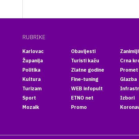
RUBRIKE
Karlovac
Obavijesti
Zanimlji
Županija
Turisti kažu
Crna kr
Politika
Zlatne godine
Promet
Kultura
Fine-tuning
Glazba
Turizam
WEB infopult
Infrast
Sport
ETNO net
Izbori
Mozaik
Promo
Koronav