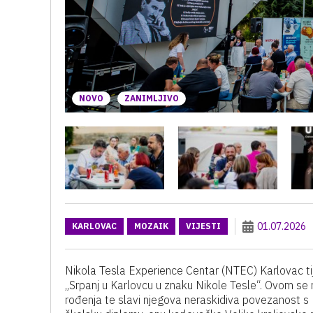
NOVO
ZANIMLJIVO
01.07.2026
KARLOVAC
MOZAIK
VIJESTI
Nikola Tesla Experience Centar (NTEC) Karlovac t
„Srpanj u Karlovcu u znaku Nikole Tesle“. Ovom se m
rođenja te slavi njegova neraskidiva povezanost s