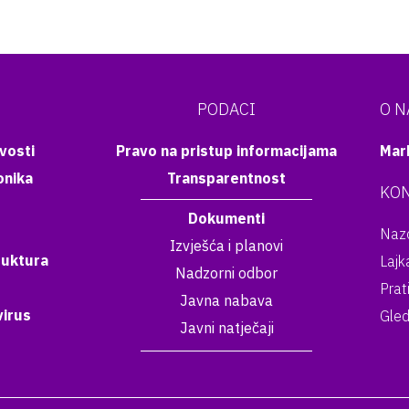
PODACI
O 
vosti
Pravo na pristup informacijama
Mar
onika
Transparentnost
KON
Dokumenti
Nazo
Izvješća i planovi
ruktura
Lajk
Nadzorni odbor
Prat
Javna nabava
irus
Gled
Javni natječaji