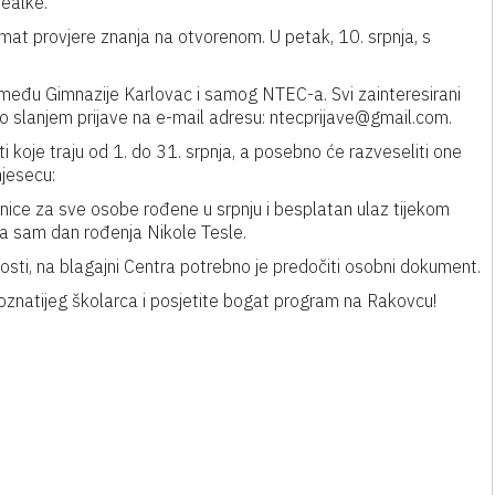
realke.
rmat provjere znanja na otvorenom. U petak, 10. srpnja, s
u između Gimnazije Karlovac i samog NTEC-a. Svi zainteresirani
to slanjem prijave na e-mail adresu: ntecprijave@gmail.com.
i koje traju od 1. do 31. srpnja, a posebno će razveseliti one
mjesecu:
znice za sve osobe rođene u srpnju i besplatan ulaz tijekom
 na sam dan rođenja Nikole Tesle.
osti, na blagajni Centra potrebno je predočiti osobni dokument.
poznatijeg školarca i posjetite bogat program na Rakovcu!