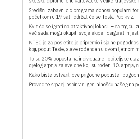
školsku diplomu, onu karlovačke Velike kraljevske 
Središnji zabavni dio programa donosi popularni fo
početkom u 19 sati, održat će se Tesla Pub kviz.
Kviz će se igrati na atraktivnoj lokaciji – na trgić
već sada mogu okupiti svoje ekipe i osigurati mjes
NTEC je za posjetitelje pripremio i sjajne pogodnost
koji, poput Tesle, slave rođendan u ovom ljetnom 
To su 20% popusta na individualne i obiteljske ula
cijelog srpnja za sve one koji su rođeni 10. srpnja,
Kako biste ostvarili ove prigodne popuste i pogodn
Provedite srpanj inspirirani genijalnošću našeg naj