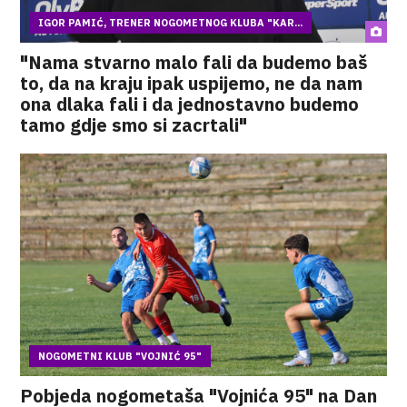
IGOR PAMIĆ, TRENER NOGOMETNOG KLUBA "KAR...
"Nama stvarno malo fali da budemo baš
to, da na kraju ipak uspijemo, ne da nam
ona dlaka fali i da jednostavno budemo
tamo gdje smo si zacrtali"
NOGOMETNI KLUB "VOJNIĆ 95"
Pobjeda nogometaša "Vojnića 95" na Dan