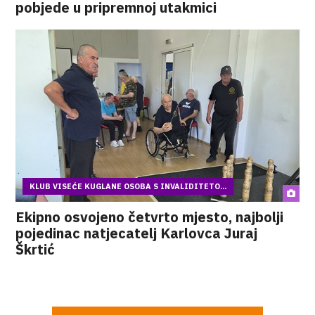
pobjede u pripremnoj utakmici
KLUB VISEĆE KUGLANE OSOBA S INVALIDITETO...
Ekipno osvojeno četvrto mjesto, najbolji
pojedinac natjecatelj Karlovca Juraj
Škrtić