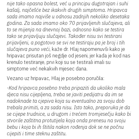
nije tako opasna bolest, već u principu dugotrajan i suhi
kašalj, najčešće bez ikakvih drugih simptoma. Hripavca
sada imamo najviše u odnosu zadnjih nekoliko desetaka
godina. Za sada imamo oko 70 prijavljenih slučajeva, ali
to se mijenja na dnevnoj bazi, odnosno kako se testira
tako se prijavljuju slučajevi. Također nisu svi testirani
prijavljeni, a pogotovo se svi ne testiraju pa je broj i tih
slučajeva puno veći
, kaže dr. Hlaj napomenuvši kako je
hripavac prisutan još negdje od jeseni, jer kada je kod nas
krenulo testiranje, prvi koji su se testirali imali su
simptome već nekakvih mjesec dana.
Vezano uz hripavac, Hlaj je posebno poručila:
-Kod hripavca posebno treba pripaziti da ukoliko mala
djeca nisu cijepljena, treba se javiti pedijatru da im se
nadoknade ta cjepiva koja su eventualno za svoju dob
trebala primiti, a za sada nisu. Isto tako, preporuka je da
se cijepe trudnice, u drugom i trećem tromjesečju kako bi
stvorile zaštitna protutijela koja onda prenesu na svoju
bebu i koja bi ih štitila nakon rođenja dok se ne počnu
cijepiti i time steknu zaštitu.