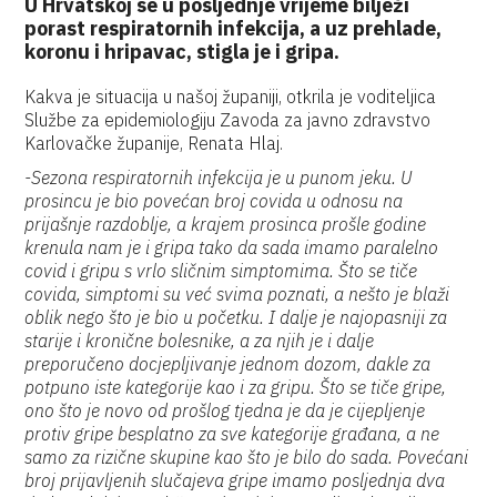
U Hrvatskoj se u posljednje vrijeme bilježi
porast respiratornih infekcija, a uz prehlade,
koronu i hripavac, stigla je i gripa.
Kakva je situacija u našoj županiji, otkrila je voditeljica
Službe za epidemiologiju Zavoda za javno zdravstvo
Karlovačke županije, Renata Hlaj.
-Sezona respiratornih infekcija je u punom jeku. U
prosincu je bio povećan broj covida u odnosu na
prijašnje razdoblje, a krajem prosinca prošle godine
krenula nam je i gripa tako da sada imamo paralelno
covid i gripu s vrlo sličnim simptomima. Što se tiče
covida, simptomi su već svima poznati, a nešto je blaži
oblik nego što je bio u početku. I dalje je najopasniji za
starije i kronične bolesnike, a za njih je i dalje
preporučeno docjepljivanje jednom dozom, dakle za
potpuno iste kategorije kao i za gripu. Što se tiče gripe,
ono što je novo od prošlog tjedna je da je cijepljenje
protiv gripe besplatno za sve kategorije građana, a ne
samo za rizične skupine kao što je bilo do sada. Povećani
broj prijavljenih slučajeva gripe imamo posljednja dva