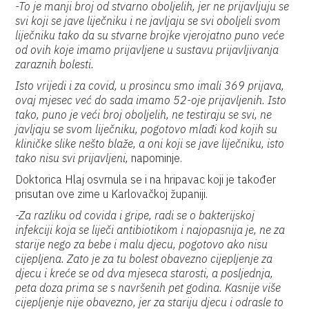
-To je manji broj od stvarno oboljelih, jer ne prijavljuju se
svi koji se jave liječniku i ne javljaju se svi oboljeli svom
liječniku tako da su stvarne brojke vjerojatno puno veće
od ovih koje imamo prijavljene u sustavu prijavljivanja
zaraznih bolesti.
Isto vrijedi i za covid, u prosincu smo imali 369 prijava,
ovaj mjesec već do sada imamo 52-oje prijavljenih. Isto
tako, puno je veći broj oboljelih, ne testiraju se svi, ne
javljaju se svom liječniku, pogotovo mlađi kod kojih su
kliničke slike nešto blaže, a oni koji se jave liječniku, isto
tako nisu svi prijavljeni,
napominje.
Doktorica Hlaj osvrnula se i na hripavac koji je također
prisutan ove zime u Karlovačkoj županiji.
-Za razliku od covida i gripe, radi se o bakterijskoj
infekciji koja se liječi antibiotikom i najopasnija je, ne za
starije nego za bebe i malu djecu, pogotovo ako nisu
cijepljena. Zato je za tu bolest obavezno cijepljenje za
djecu i kreće se od dva mjeseca starosti, a posljednja,
peta doza prima se s navršenih pet godina. Kasnije više
cijepljenje nije obavezno, jer za stariju djecu i odrasle to