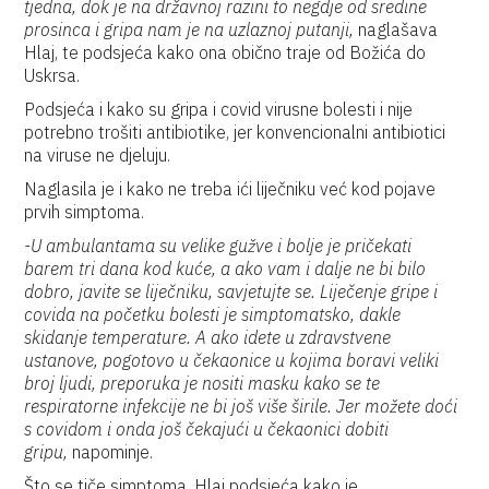
tjedna, dok je na državnoj razini to negdje od sredine
prosinca i gripa nam je na uzlaznoj putanji,
naglašava
Hlaj, te podsjeća kako ona obično traje od Božića do
Uskrsa.
Podsjeća i kako su gripa i covid virusne bolesti i nije
potrebno trošiti antibiotike, jer konvencionalni antibiotici
na viruse ne djeluju.
Naglasila je i kako ne treba ići liječniku već kod pojave
prvih simptoma.
-U ambulantama su velike gužve i bolje je pričekati
barem tri dana kod kuće, a ako vam i dalje ne bi bilo
dobro, javite se liječniku, savjetujte se. Liječenje gripe i
covida na početku bolesti je simptomatsko, dakle
skidanje temperature. A ako idete u zdravstvene
ustanove, pogotovo u čekaonice u kojima boravi veliki
broj ljudi, preporuka je nositi masku kako se te
respiratorne infekcije ne bi još više širile. Jer možete doći
s covidom i onda još čekajući u čekaonici dobiti
gripu,
napominje.
Što se tiče simptoma, Hlaj podsjeća kako je