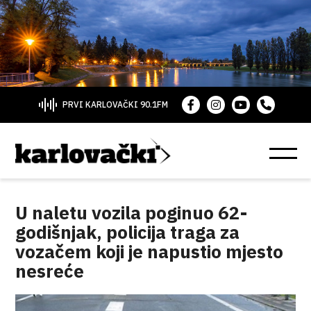
PRVI KARLOVAČKI 90.1FM
U naletu vozila poginuo 62-
godišnjak, policija traga za
vozačem koji je napustio mjesto
nesreće