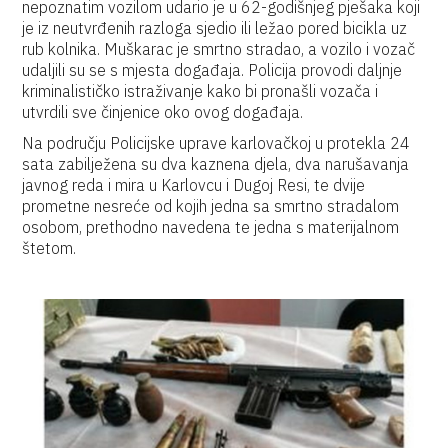
nepoznatim vozilom udario je u 62-godišnjeg pješaka koji
je iz neutvrđenih razloga sjedio ili ležao pored bicikla uz
rub kolnika. Muškarac je smrtno stradao, a vozilo i vozač
udaljili su se s mjesta događaja. Policija provodi daljnje
kriminalističko istraživanje kako bi pronašli vozača i
utvrdili sve činjenice oko ovog događaja.
Na području Policijske uprave karlovačkoj u protekla 24
sata zabilježena su dva kaznena djela, dva narušavanja
javnog reda i mira u Karlovcu i Dugoj Resi, te dvije
prometne nesreće od kojih jedna sa smrtno stradalom
osobom, prethodno navedena te jedna s materijalnom
štetom.