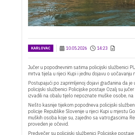
10.05.2026
14:23
KARLOVAC
Jučer u popodnevnim satima policijski službenici PU
mrtva tijela u rijeci Kupi i jednu dojavu o uočavanju m
Postupajući po zaprimljenoj dojavi građanina da je u 
policijski službenici Policijske postaje Ozalj su ju
izvadili na obalu tijelo nepoznate muške osobe, na
Nešto kasnije tijekom popodneva policijski služben
policije Republike Slovenije u rijeci Kupi u mjestu Go
muških osoba koje su, zajedno sa vatrogascima Rep
proveden je očevid.
Predvečer su policijski službenici Policijske postaje