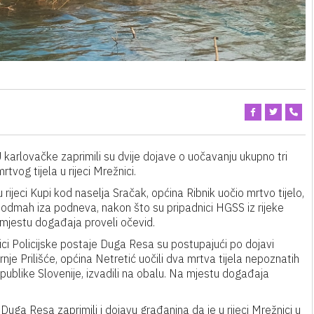
 karlovačke zaprimili su dvije dojave o uočavanju ukupno tri
rtvog tijela u rijeci Mrežnici.
rijeci Kupi kod naselja Sračak, općina Ribnik uočio mrtvo tijelo,
čer odmah iza podneva, nakon što su pripadnici HGSS iz rijeke
 mjestu događaja proveli očevid.
ici Policijske postaje Duga Resa su postupajući po dojavi
rnje Prilišće, općina Netretić uočili dva mrtva tijela nepoznatih
ublike Slovenije, izvadili na obalu. Na mjestu događaja
 Duga Resa zaprimili i dojavu građanina da je u rijeci Mrežnici u