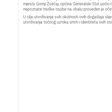
mjestu Gornji Zvečaj, općina Generalski Stol uočio m
nepoznate muške osobe na obalu proveden je očev
U cilju utvrđivanja svih okolnosti ovih događaja slije
utvrđivanja točnog uzroka smrti i identiteta svih os