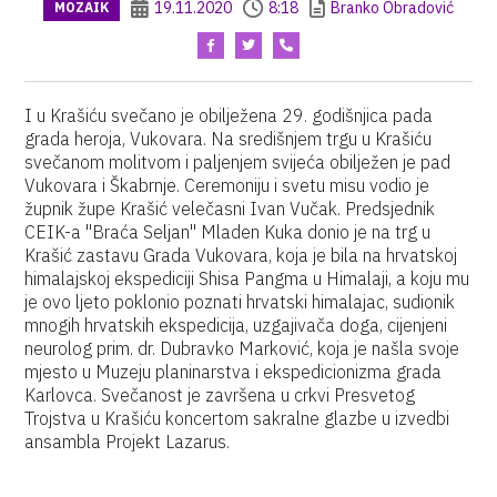
19.11.2020
8:18
Branko Obradović
MOZAIK
I u Krašiću svečano je obilježena 29. godišnjica pada
grada heroja, Vukovara. Na središnjem trgu u Krašiću
svečanom molitvom i paljenjem svijeća obilježen je pad
Vukovara i Škabrnje. Ceremoniju i svetu misu vodio je
župnik župe Krašić velečasni Ivan Vučak. Predsjednik
CEIK-a "Braća Seljan" Mladen Kuka donio je na trg u
Krašić zastavu Grada Vukovara, koja je bila na hrvatskoj
himalajskoj ekspediciji Shisa Pangma u Himalaji, a koju mu
je ovo ljeto poklonio poznati hrvatski himalajac, sudionik
mnogih hrvatskih ekspedicija, uzgajivača doga, cijenjeni
neurolog prim. dr. Dubravko Marković, koja je našla svoje
mjesto u Muzeju planinarstva i ekspedicionizma grada
Karlovca. Svečanost je završena u crkvi Presvetog
Trojstva u Krašiću koncertom sakralne glazbe u izvedbi
ansambla Projekt Lazarus.