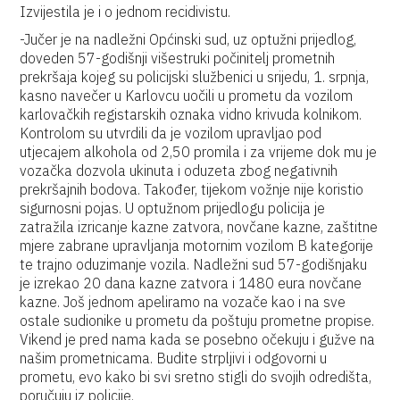
Izvijestila je i o jednom recidivistu.
-Jučer je na nadležni Općinski sud, uz optužni prijedlog,
doveden 57-godišnji višestruki počinitelj prometnih
prekršaja kojeg su policijski službenici u srijedu, 1. srpnja,
kasno navečer u Karlovcu uočili u prometu da vozilom
karlovačkih registarskih oznaka vidno krivuda kolnikom.
Kontrolom su utvrdili da je vozilom upravljao pod
utjecajem alkohola od 2,50 promila i za vrijeme dok mu je
vozačka dozvola ukinuta i oduzeta zbog negativnih
prekršajnih bodova. Također, tijekom vožnje nije koristio
sigurnosni pojas. U optužnom prijedlogu policija je
zatražila izricanje kazne zatvora, novčane kazne, zaštitne
mjere zabrane upravljanja motornim vozilom B kategorije
te trajno oduzimanje vozila. Nadležni sud 57-godišnjaku
je izrekao 20 dana kazne zatvora i 1480 eura novčane
kazne. Još jednom apeliramo na vozače kao i na sve
ostale sudionike u prometu da poštuju prometne propise.
Vikend je pred nama kada se posebno očekuju i gužve na
našim prometnicama. Budite strpljivi i odgovorni u
prometu, evo kako bi svi sretno stigli do svojih odredišta,
poručuju iz policije.