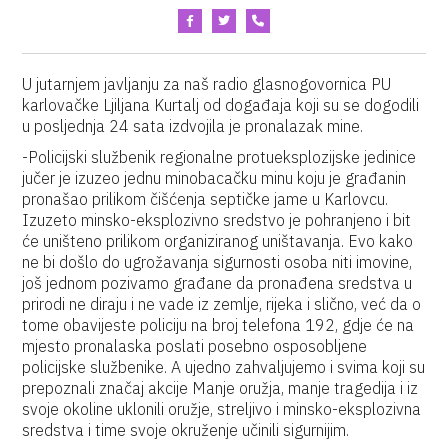
U jutarnjem javljanju za naš radio glasnogovornica PU
karlovačke Ljiljana Kurtalj od događaja koji su se dogodili
u posljednja 24 sata izdvojila je pronalazak mine.
-Policijski službenik regionalne protueksplozijske jedinice
jučer je izuzeo jednu minobacačku minu koju je građanin
pronašao prilikom čišćenja septičke jame u Karlovcu.
Izuzeto minsko-eksplozivno sredstvo je pohranjeno i bit
će uništeno prilikom organiziranog uništavanja. Evo kako
ne bi došlo do ugrožavanja sigurnosti osoba niti imovine,
još jednom pozivamo građane da pronađena sredstva u
prirodi ne diraju i ne vade iz zemlje, rijeka i slično, već da o
tome obavijeste policiju na broj telefona 192, gdje će na
mjesto pronalaska poslati posebno osposobljene
policijske službenike. A ujedno zahvaljujemo i svima koji su
prepoznali značaj akcije Manje oružja, manje tragedija i iz
svoje okoline uklonili oružje, streljivo i minsko-eksplozivna
sredstva i time svoje okruženje učinili sigurnijim.